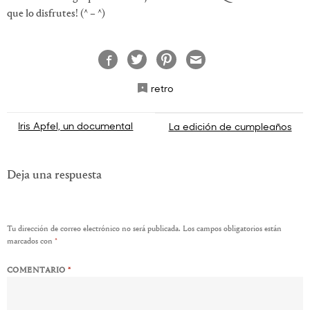
que lo disfrutes!
(^ – ^)
retro
Navegación
Iris Apfel, un documental
La edición de cumpleaños
de
entradas
Deja una respuesta
Tu dirección de correo electrónico no será publicada.
Los campos obligatorios están
marcados con
*
COMENTARIO
*