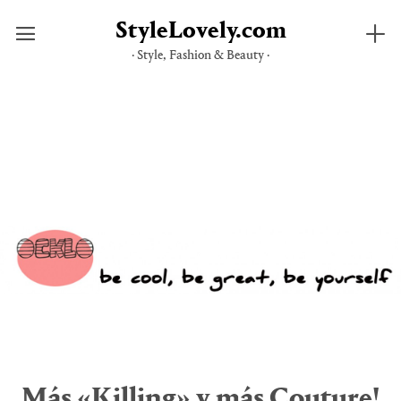
StyleLovely.com
· Style, Fashion & Beauty ·
Saltar
al
contenido
Más «Killing» y más Couture!