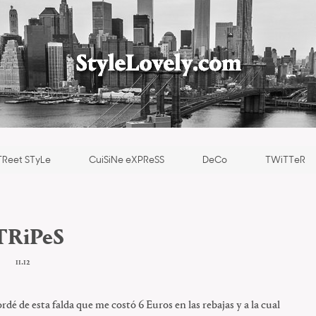
TReet STyLe
CuiSiNe eXPReSS
DeCo
TWiTTeR
TRiPeS
11.12
rdé de esta falda que me costó 6 Euros en las rebajas y a la cual