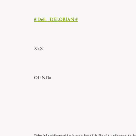
# Deli – DELORIAN #
XxX
OLiNDa