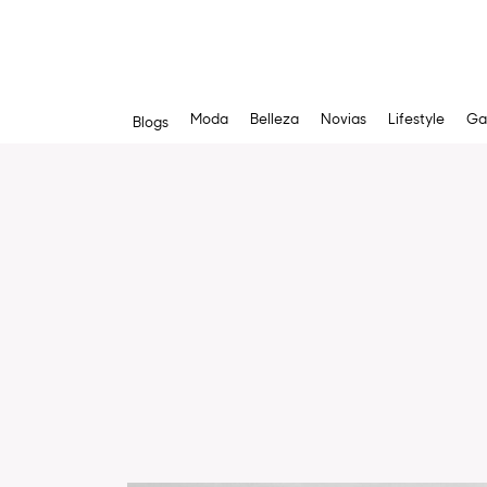
Moda
Belleza
Novias
Lifestyle
Ga
Blogs
Saltar
al
contenido