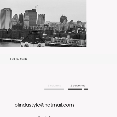
FaCeBooK
1 columna
2 columnas
olindastyle@hotmail.com