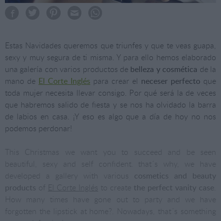
Estas Navidades queremos que triunfes y que te veas guapa,
sexy y muy segura de ti misma. Y para ello hemos elaborado
una galería con varios productos de
belleza y cosmética
de la
mano de
El Corte Inglés
para crear el
neceser perfecto
que
toda mujer necesita llevar consigo. Por qué será la de veces
que habremos salido de fiesta y se nos ha olvidado la barra
de labios en casa. ¡Y eso es algo que a día de hoy no nos
podemos perdonar!
This Christmas we want you to succeed and be seen
beautiful, sexy and self confident. that´s why, we have
developed a gallery with various
cosmetics and beauty
products
of
El Corte Inglés
to create
the perfect vanity case
.
How many times have gone out to party and we have
forgotten the lipstick at home?. Nowadays, that´s something