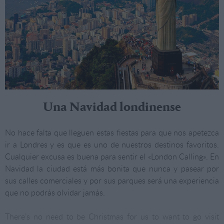
Una Navidad londinense
No hace falta que lleguen estas fiestas para que nos apetezca
ir a Londres y es que es uno de nuestros destinos favoritos.
Cualquier excusa es buena para sentir el «London Calling». En
Navidad la ciudad está más bonita que nunca y pasear por
sus calles comerciales y por sus parques será una experiencia
que no podrás olvidar jamás.
There’s no need to be Christmas for us to want to go visit