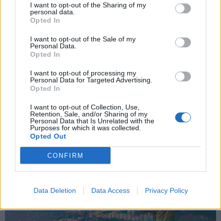
¿Te imaginas celebrando la Navidad en bikini y a ritmo de
I want to opt-out of the Sharing of my
personal data.
samba? Reserva los días que te mereces y anímate a cruzar el
Opted In
charco hasta Brasil. Y más concretamente hasta Río de
Janeiro donde estas fiestas se celebran de la forma más
I want to opt-out of the Sale of my
Personal Data.
especial. La música, la buena comida y la alegría está más que
Opted In
asegurada.
I want to opt-out of processing my
Personal Data for Targeted Advertising.
Would you imagine celebrating Christmas in a bikinis and a
Opted In
samba soundtrack? Save the days you deserve and cross the
I want to opt-out of Collection, Use,
ocean on your way to Brazil. And mainly you should travel to
Retention, Sale, and/or Sharing of my
Rio de Janeiro, where Christmas is celebrated in the most
Personal Data that Is Unrelated with the
Purposes for which it was collected.
special way. Music, good food and happiness will be assured
.
Opted Out
CONFIRM
Data Deletion
Data Access
Privacy Policy