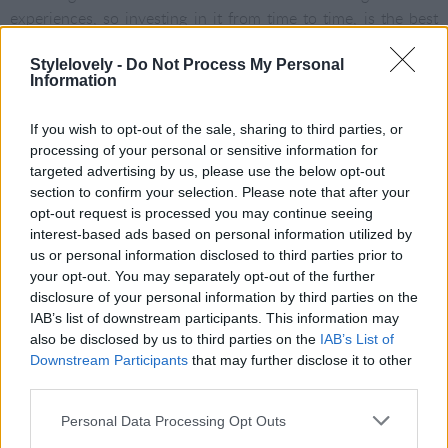
experiences, so investing in it from time to time, is the best
thing you can do for yourself. There’s no doubt that traveling
in summer it´s incredible, bu
t there’s also so much wonder
Stylelovely -
Do Not Process My Personal
Information
on going away for a few days in Christmas.
Especially
because you are able to experience in firsthand how other
If you wish to opt-out of the sale, sharing to third parties, or
cultures celebrate this festivity.
It is very rewarding to learn
processing of your personal or sensitive information for
about other traditions
and as you dig up a little you will
targeted advertising by us, please use the below opt-out
realize that there is not only New York and its New Year’s Eve
section to confirm your selection. Please note that after your
in Times Square but there’s also Medellin which has one of
opt-out request is processed you may continue seeing
the most impressive Christmas lighting in the world, and also
interest-based ads based on personal information utilized by
in Kyoto despite the fact they don´t share religion, they live
us or personal information disclosed to third parties prior to
your opt-out. You may separately opt-out of the further
these feast days with great enthusiasm. To help clear the
disclosure of your personal information by third parties on the
question of where to travel on Christmas we selected a few
IAB’s list of downstream participants. This information may
destinations for all tastes. We can assure you that finding
also be disclosed by us to third parties on the
IAB’s List of
your ideal one will not be difficult.
Downstream Participants
that may further disclose it to other
third parties.
Una Navidad en la playa
Personal Data Processing Opt Outs