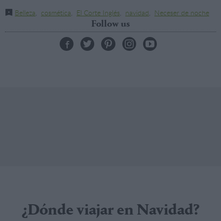
Belleza
,
cosmética
,
El Corte Inglés
,
navidad
,
Neceser de noche
Follow us
¿Dónde viajar en Navidad?