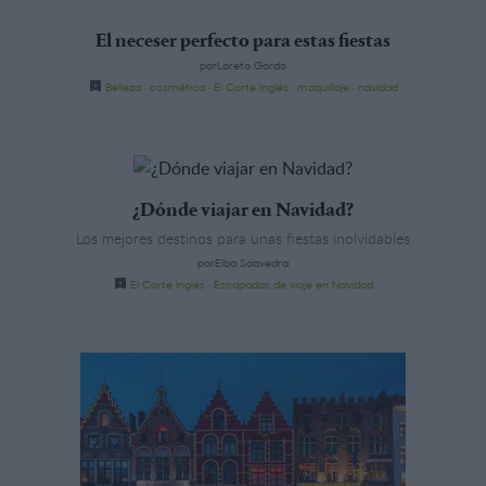
El neceser perfecto para estas fiestas
porLoreto Gordo
Belleza
·
cosmética
·
El Corte Inglés
·
maquillaje
·
navidad
¿Dónde viajar en Navidad?
Los mejores destinos para unas fiestas inolvidables
porElba Saavedra
El Corte Inglés
·
Escapadas de viaje en Navidad