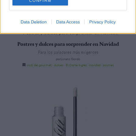
CONFIRM
porLoreto Gordo
cosmética
·
El Corte Inglés
·
maquillaje
·
navidad
Data Deletion
Data Access
Privacy Policy
Postres y dulces para sorprender en Navidad
Para los paladares más exigentes
porLoreto Gordo
club del gourmet
·
dulces
·
El Corte Inglés
·
navidad
·
postres