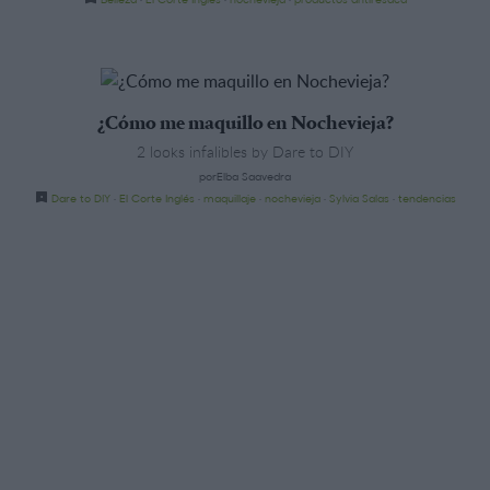
¿Cómo me maquillo en Nochevieja?
2 looks infalibles by Dare to DIY
porElba Saavedra
Dare to DIY
·
El Corte Inglés
·
maquillaje
·
nochevieja
·
Sylvia Salas
·
tendencias