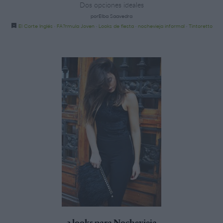
Dos opciones ideales
porElba Saavedra
El Corte Inglés
·
FA?rmula Joven
·
Looks de fiesta
·
nochevieja informal
·
Tintoretto