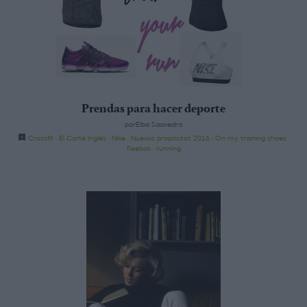
Prendas para hacer deporte
porElba Saavedra
Crossfit
·
El Corte Inglés
·
Nike
·
Nuevos propósitos 2016
·
On my training shoes
·
Reebok
·
running