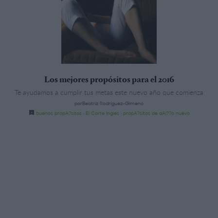
Los mejores propósitos para el 2016
Te ayudamos a cumplir tus metas este nuevo año que comienza
porBeatriz Rodríguez-Gimeno
buenos propA?sitos
·
El Corte Inglés
·
propA?sitos de aAi??o nuevo