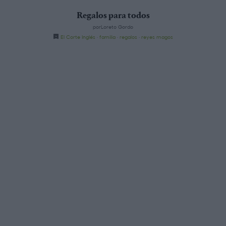
Regalos para todos
porLoreto Gordo
El Corte Inglés
·
familia
·
regalos
·
reyes magos