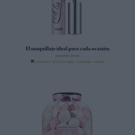
El maquillaje ideal para cada ocasión
porLoreto Gordo
cosmética
·
El Corte Inglés
·
maquillaje
·
navidad