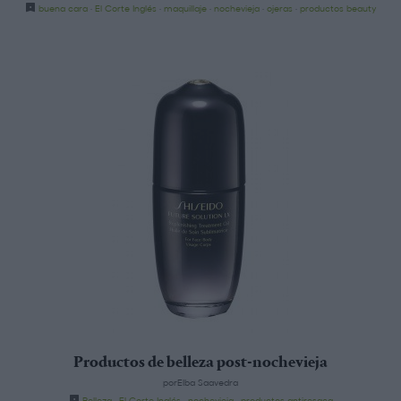
buena cara
·
El Corte Inglés
·
maquillaje
·
nochevieja
·
ojeras
·
productos beauty
Productos de belleza post-nochevieja
porElba Saavedra
Belleza
·
El Corte Inglés
·
nochevieja
·
productos antiresaca