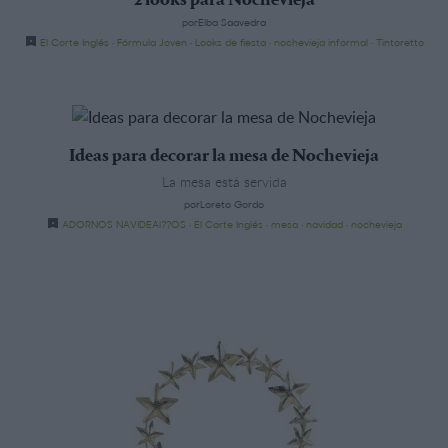
2 looks para Nochevieja
porElba Saavedra
El Corte Inglés
·
Fórmula Joven
·
Looks de fiesta
·
nochevieja informal
·
Tintoretto
Ideas para decorar la mesa de Nochevieja
La mesa está servida
porLoreto Gordo
ADORNOS NAVIDEAi??OS
·
El Corte Inglés
·
mesa
·
navidad
·
nochevieja