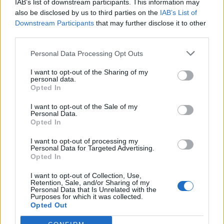
IAB’s list of downstream participants. This information may
also be disclosed by us to third parties on the
IAB’s List of
Downstream Participants
that may further disclose it to other
third parties.
Personal Data Processing Opt Outs
I want to opt-out of the Sharing of my
personal data.
Opted In
I want to opt-out of the Sale of my
Personal Data.
Opted In
Maquíllate en Nochevieja como AISHAWARI
porLoreto Gordo
I want to opt-out of processing my
Personal Data for Targeted Advertising.
Aishawari
·
cosmética
·
El Corte Inglés
·
maquillaje
·
nochevieja
Opted In
I want to opt-out of Collection, Use,
Retention, Sale, and/or Sharing of my
Personal Data that Is Unrelated with the
Purposes for which it was collected.
Opted Out
Cómo maquillarse para cada ocasión
Luce perfecta a cualquier hora del día