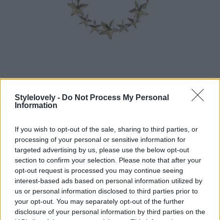
Decora tu mesa con estilo en Navidad
porLoreto Gordo
Stylelovely -
Do Not Process My Personal
Information
adornos
·
decoración
·
El Corte Inglés
·
mesas
·
navidad
·
nochevieja
If you wish to opt-out of the sale, sharing to third parties, or
processing of your personal or sensitive information for
targeted advertising by us, please use the below opt-out
section to confirm your selection. Please note that after your
Ideas de peinado para Nochevieja
opt-out request is processed you may continue seeing
5 propuestas fáciles y rápidas para brillar en fin de año de la mano de
interest-based ads based on personal information utilized by
Patry Jordan
us or personal information disclosed to third parties prior to
porLoreto Gordo
your opt-out. You may separately opt-out of the further
nochevieja
·
Patri Jordan
·
peinados
·
secretos de chicas
·
Tutorial belleza
disclosure of your personal information by third parties on the