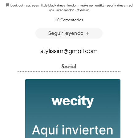
back out
·
cat eyes
·
little black dress
·
london
·
make up
·
outfits
·
pearly dress
·
red
liips
·
siren london
·
stylissim
10 Comentarios
Seguir leyendo
stylissim@gmail.com
Social