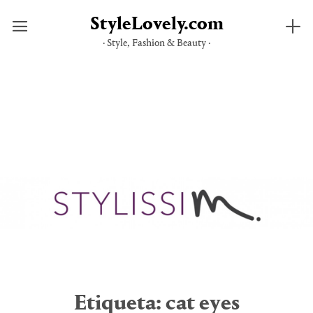
StyleLovely.com
· Style, Fashion & Beauty ·
Saltar
al
contenido
Etiqueta:
cat eyes