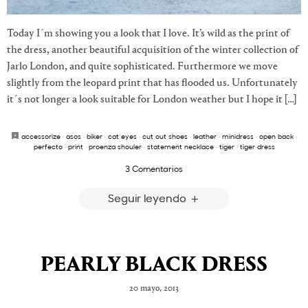
Today I´m showing you a look that I love. It’s wild as the print of
the dress, another beautiful acquisition of the winter collection of
Jarlo London, and quite sophisticated. Furthermore we move
slightly from the leopard print that has flooded us. Unfortunately
it´s not longer a look suitable for London weather but I hope it […]
accessorize
·
asos
·
biker
·
cat eyes
·
cut out shoes
·
leather
·
minidress
·
open back
·
perfecto
·
print
·
proenza shouler
·
statement necklace
·
tiger
·
tiger dress
3 Comentarios
Seguir leyendo
PEARLY BLACK DRESS
20 mayo, 2013