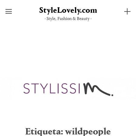
StyleLovely.com
· Style, Fashion & Beauty ·
Saltar
al
contenido
Etiqueta:
wildpeople