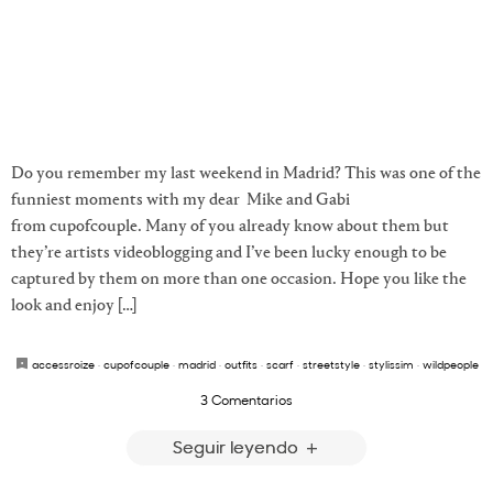
Do you remember my last weekend in Madrid? This was one of the
funniest moments with my dear Mike and Gabi
from cupofcouple. Many of you already know about them but
they’re artists videoblogging and I’ve been lucky enough to be
captured by them on more than one occasion. Hope you like the
look and enjoy […]
accessroize
·
cupofcouple
·
madrid
·
outfits
·
scarf
·
streetstyle
·
stylissim
·
wildpeople
3 Comentarios
Seguir leyendo