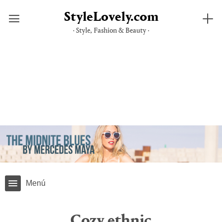
StyleLovely.com
· Style, Fashion & Beauty ·
Skip
to
content
Menú
Cozy ethnic