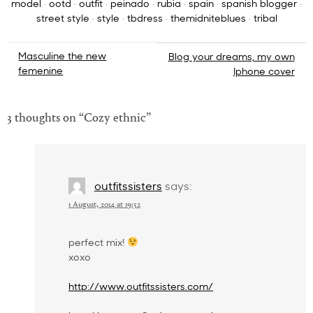
model
·
ootd
·
outfit
·
peinado
·
rubia
·
spain
·
spanish blogger
·
street style
·
style
·
tbdress
·
themidniteblues
·
tribal
Post
Masculine the new
Blog your dreams, my own
femenine
Iphone cover
navigation
3 thoughts on “
Cozy ethnic
”
outfitssisters
says:
1 August, 2014 at 19:52
perfect mix!
xoxo
http://www.outfitssisters.com/