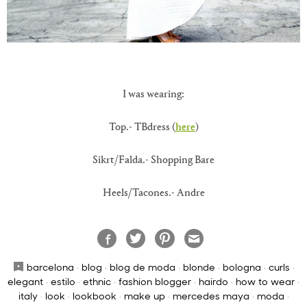
I was wearing:
Top.- TBdress (
here
)
Sikrt/Falda.- Shopping Bare
Heels/Tacones.- Andre
barcelona
·
blog
·
blog de moda
·
blonde
·
bologna
·
curls
·
elegant
·
estilo
·
ethnic
·
fashion blogger
·
hairdo
·
how to wear
·
italy
·
look
·
lookbook
·
make up
·
mercedes maya
·
moda
·