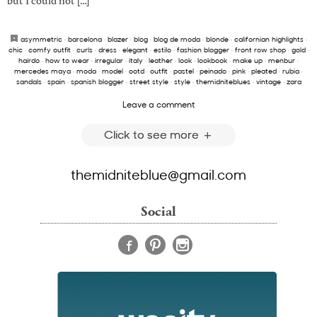
but I could not […]
asymmetric
·
barcelona
·
blazer
·
blog
·
blog de moda
·
blonde
·
californian highlights
·
chic
·
comfy outfit
·
curls
·
dress
·
elegant
·
estilo
·
fashion blogger
·
front row shop
·
gold
·
hairdo
·
how to wear
·
irregular
·
italy
·
leather
·
look
·
lookbook
·
make up
·
menbur
·
mercedes maya
·
moda
·
model
·
ootd
·
outfit
·
pastel
·
peinado
·
pink
·
pleated
·
rubia
·
sandals
·
spain
·
spanish blogger
·
street style
·
style
·
themidniteblues
·
vintage
·
zara
Leave a comment
Click to see more
themidniteblue@gmail.com
Social