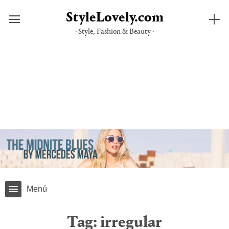
StyleLovely.com
· Style, Fashion & Beauty ·
Skip
to
content
Menú
Tag:
irregular