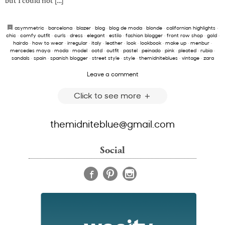
but I could not […]
asymmetric
·
barcelona
·
blazer
·
blog
·
blog de moda
·
blonde
·
californian highlights
·
chic
·
comfy outfit
·
curls
·
dress
·
elegant
·
estilo
·
fashion blogger
·
front row shop
·
gold
·
hairdo
·
how to wear
·
irregular
·
italy
·
leather
·
look
·
lookbook
·
make up
·
menbur
·
mercedes maya
·
moda
·
model
·
ootd
·
outfit
·
pastel
·
peinado
·
pink
·
pleated
·
rubia
·
sandals
·
spain
·
spanish blogger
·
street style
·
style
·
themidniteblues
·
vintage
·
zara
Leave a comment
Click to see more
themidniteblue@gmail.com
Social