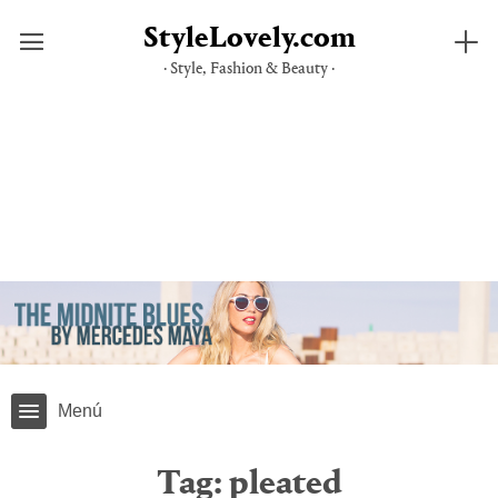
StyleLovely.com
· Style, Fashion & Beauty ·
Skip
to
content
Menú
Tag:
pleated