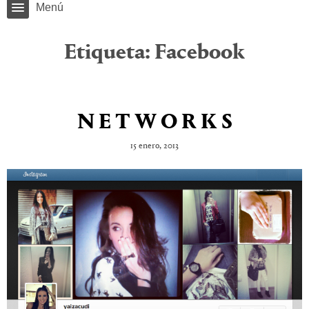
Menú
Etiqueta:
Facebook
N E T W O R K S
15 enero, 2013