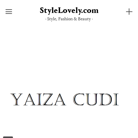
StyleLovely.com
· Style, Fashion & Beauty ·
Saltar
al
contenido