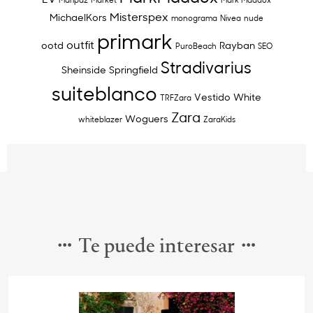
Misterspex
MichaelKors
monograma
Nivea
nude
primark
outfit
ootd
Rayban
PuroBeach
SEO
Stradivarius
Sheinside
Springfield
suiteblanco
Vestido
White
TRFZara
Zara
Woguers
whiteblazer
ZaraKids
Te puede interesar