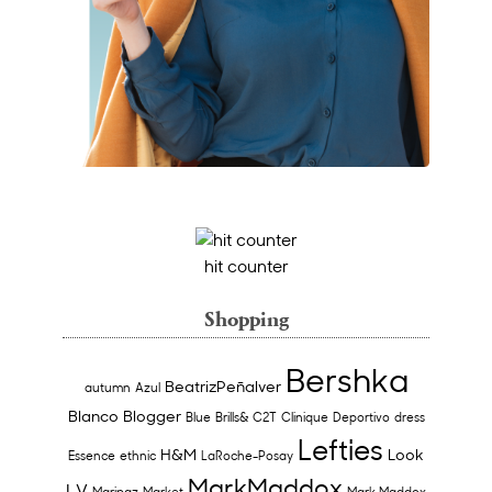
hit counter
Shopping
Bershka
BeatrizPeñalver
autumn
Azul
Blanco
Blogger
Blue
Brills&
C2T
Clinique
Deportivo
dress
Lefties
H&M
Look
Essence
ethnic
LaRoche-Posay
MarkMaddox
LV
Maripaz
Market
Mark Maddox