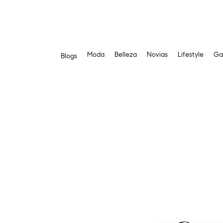
Moda
Belleza
Novias
Lifestyle
Ga
Blogs
Saltar
al
contenido