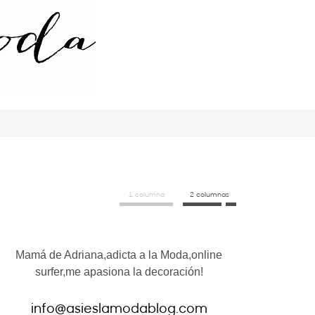
1 columna
2 columnas
Mamá de Adriana,adicta a la Moda,online
surfer,me apasiona la decoración!
info@asieslamodablog.com