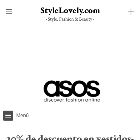
StyleLovely.com
· Style, Fashion & Beauty ·
Saltar
al
contenido
Menú
20% de descuento en vestidos-