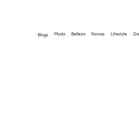
Moda
Belleza
Novias
Lifestyle
Ga
Blogs
Saltar
al
contenido