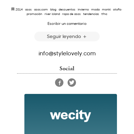
2014
·
asos
·
asos.com
·
blog
·
descuentos
·
invierno
·
moda
·
monki
·
otoño
·
promoción
·
river island
·
ropa de asos
·
tendencias
·
tfnc
Escribir un comentario
Seguir leyendo
info@stylelovely.com
Social