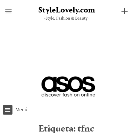
StyleLovely.com
· Style, Fashion & Beauty ·
Saltar
al
contenido
Menú
Etiqueta:
tfnc