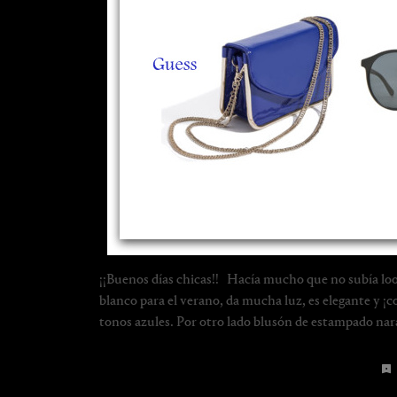
¡¡Buenos días chicas!! Hacía mucho que no subía loo
blanco para el verano, da mucha luz, es elegante y
tonos azules. Por otro lado blusón de estampado nar