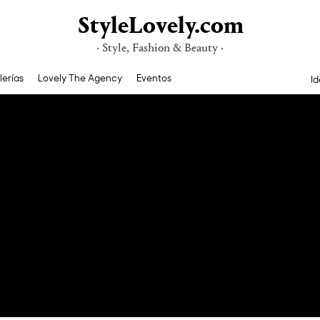
StyleLovely.com
· Style, Fashion & Beauty ·
lerías
Lovely The Agency
Eventos
Id