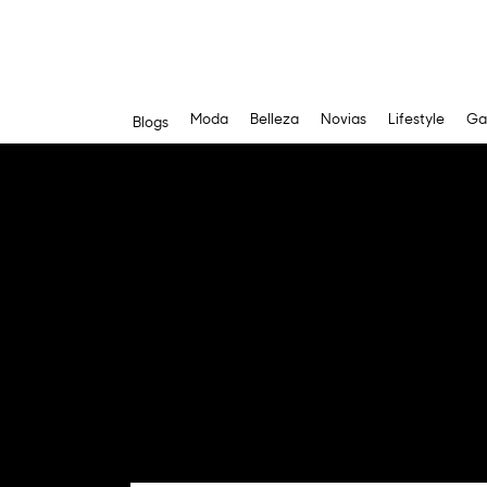
Moda
Belleza
Novias
Lifestyle
Ga
Blogs
Saltar
al
contenido