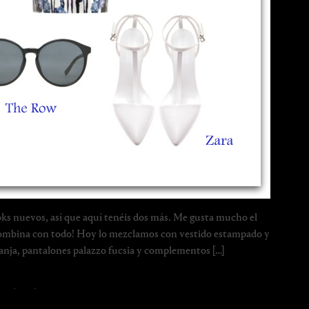
ks nuevos, así que aquí tenéis dos más. Me gusta mucho el
 ¡combina con todo! Hoy lo mezclamos con vestido estampado y
anja, pantalones palazzo fucsia y complementos […]
blue
·
print
·
white