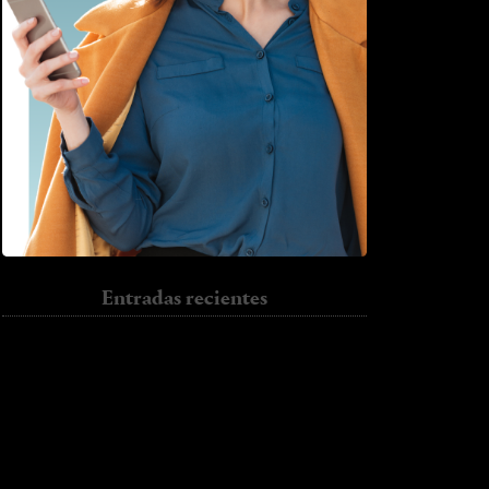
Entradas recientes
Sun.
Jumper.
I have to go back
Trench.
Colour
Halloween.