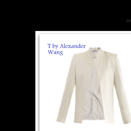
Whi
2