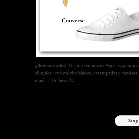
¡¡Buenas tardes!! Última semana de Agosto…¡cómo m
«limpios» con mucho blanco, estampados y camisas, 
más? Un beso, C.
4
Segu