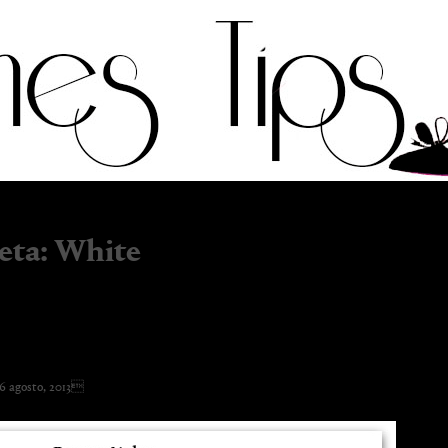
eta:
White
ite, please.
 agosto, 2013