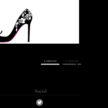
1 columna
2 columnas
kass_chc@hotmail.com
Social