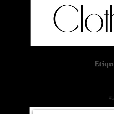
Etiqu
More wh
26