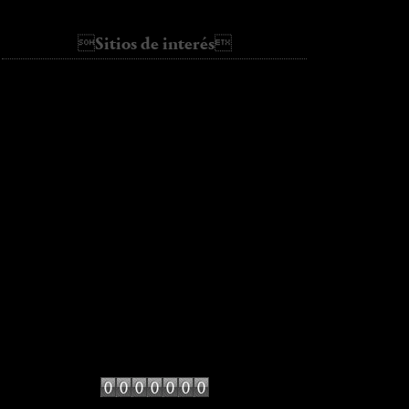
Basic
Sitios de interés
ALL SHE WANTS
AMLUL
bartabacmode
Cassie's Tumblr
Collage Vintage
fashion vibe
galletasdeante
hello it's valentine
kate loves me
Lady Addict
Miss at la Playa
Miss Marbles
mydailystyle
Sincerely jules