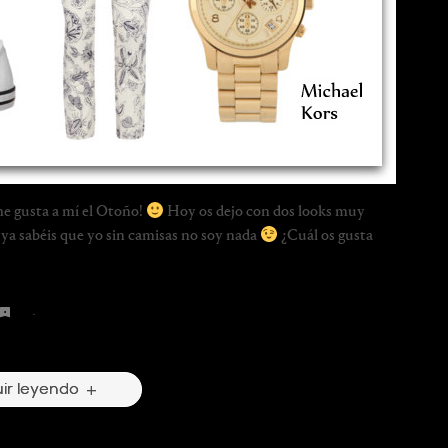
e gusta a mí el Otoño!
Hoy os dejo con dos looks muy
ya sabéis que yo sin camisas no soy nada
¿Cuál os gusta
red
·
white
 Comentarios
ir leyendo