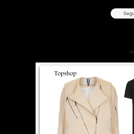
8
Segu
1