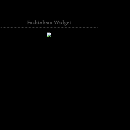
Contador de visitas
diseño Web precio
Fashiolista Widget