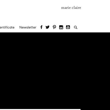
marie claire
Buscar:
entifícate
Newsletter