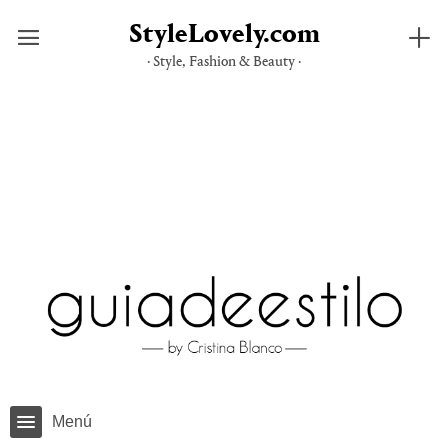
StyleLovely.com
· Style, Fashion & Beauty ·
Saltar
al
contenido
Menú