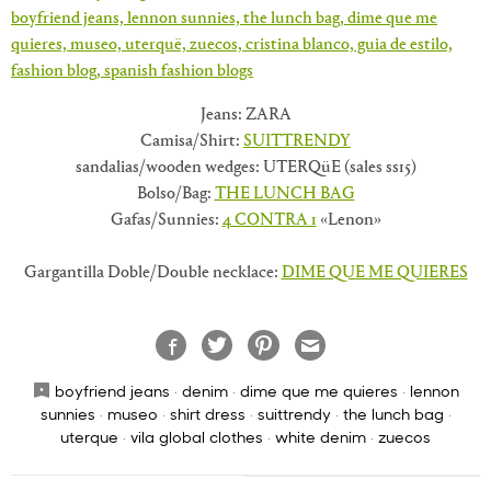
Jeans: ZARA
Camisa/Shirt:
SUITTRENDY
sandalias/wooden wedges: UTERQüE (sales ss15)
Bolso/Bag:
THE LUNCH BAG
Gafas/Sunnies:
4 CONTRA 1
«Lenon»
Gargantilla Doble/Double necklace:
DIME QUE ME QUIERES
boyfriend jeans
·
denim
·
dime que me quieres
·
lennon
sunnies
·
museo
·
shirt dress
·
suittrendy
·
the lunch bag
·
uterque
·
vila global clothes
·
white denim
·
zuecos