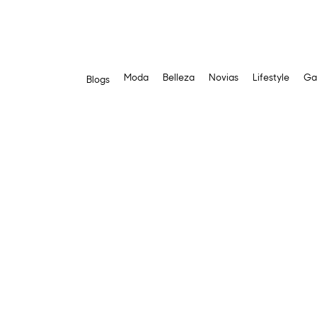
Moda
Belleza
Novias
Lifestyle
Ga
Blogs
Saltar
al
contenido