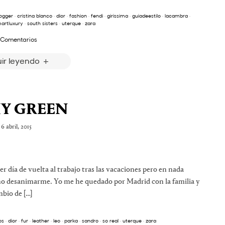
logger
·
cristina blanco
·
dior
·
fashion
·
fendi
·
girissima
·
guiadeestilo
·
lacambra
·
artluxury
·
south sisters
·
uterque
·
zara
 Comentarios
ir leyendo
Y GREEN
6 abril, 2015
r día de vuelta al trabajo tras las vacaciones pero en nada
 no desanimarme. Yo me he quedado por Madrid con la familia y
bio de […]
os
·
dior
·
fur
·
leather
·
leo
·
parka
·
sandro
·
so real
·
uterque
·
zara