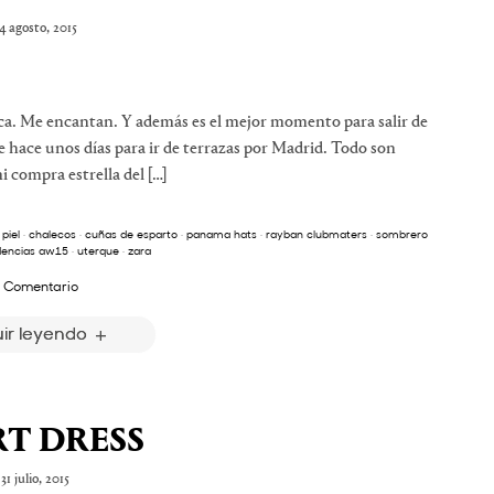
4 agosto, 2015
a. Me encantan. Y además es el mejor momento para salir de
se hace unos días para ir de terrazas por Madrid. Todo son
 compra estrella del […]
piel
·
chalecos
·
cuñas de esparto
·
panama hats
·
rayban clubmaters
·
sombrero
dencias aw15
·
uterque
·
zara
 Comentario
ir leyendo
RT DRESS
31 julio, 2015