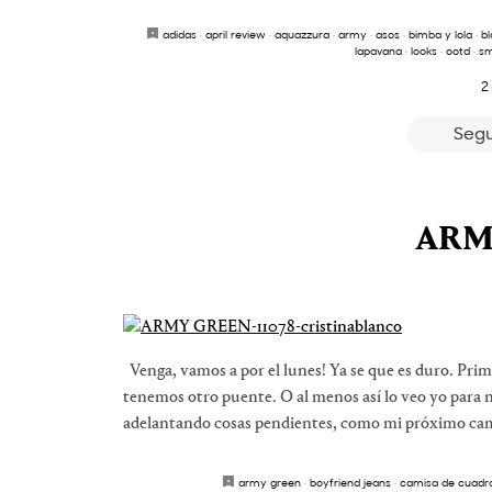
adidas
·
april review
·
aquazzura
·
army
·
asos
·
bimba y lola
·
b
lapavana
·
looks
·
ootd
·
sm
2
Segu
ARM
Venga, vamos a por el lunes! Ya se que es duro. Prime
tenemos otro puente. O al menos así lo veo yo para
adelantando cosas pendientes, como mi próximo cam
army green
·
boyfriend jeans
·
camisa de cuadr