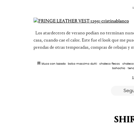
1
Los atardeceres de verano podían no terminan nunc
casa, cuando cae el calor. Este fue el look que me pu
prendas de otras temporadas, compras de rebajas y mi
blusa con lazada
·
bolso massimo dutti
·
chaleco flecos
·
chaleco 
bohochic
·
ten
1
Segu
SHI