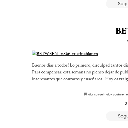
Segu
BE
Buenos días a todos! Lo primero, disculpad tantos dí
Para compensar, esta semana no pienso dejar de publ
interesantes que contaros y enseñaros. Hoy os traig
dior so real
·
juicy couture
·
m
2
Segu