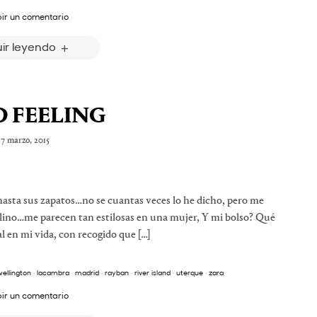
bir un comentario
ir leyendo
 FEELING
7 marzo, 2015
hasta sus zapatos…no se cuantas veces lo he dicho, pero me
ulino…me parecen tan estilosas en una mujer, Y mi bolso? Qué
al en mi vida, con recogido que […]
wellington
·
lacambra
·
madrid
·
rayban
·
river island
·
uterque
·
zara
bir un comentario