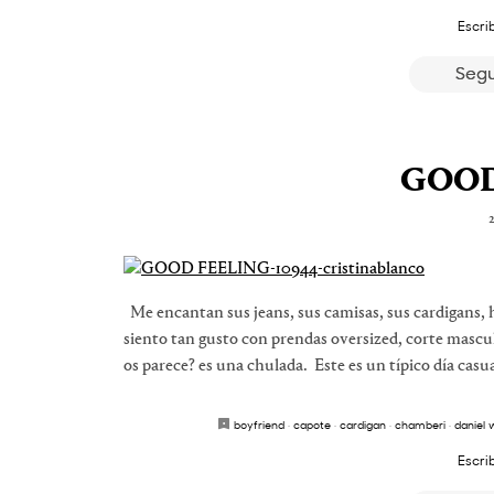
Escri
Segu
GOOD
2
Me encantan sus jeans, sus camisas, sus cardigans, 
siento tan gusto con prendas oversized, corte masc
os parece? es una chulada. Este es un típico día casu
boyfriend
·
capote
·
cardigan
·
chamberi
·
daniel 
Escri