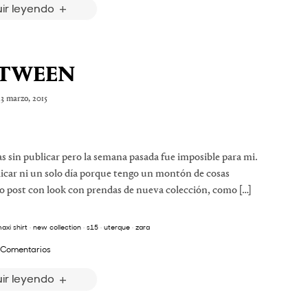
ir leyendo
TWEEN
23 marzo, 2015
as sin publicar pero la semana pasada fue imposible para mi.
icar ni un solo día porque tengo un montón de cosas
o post con look con prendas de nueva colección, como […]
axi shirt
·
new collection
·
s15
·
uterque
·
zara
 Comentarios
ir leyendo