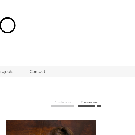
rojects
Contact
1 columna
2 columnas