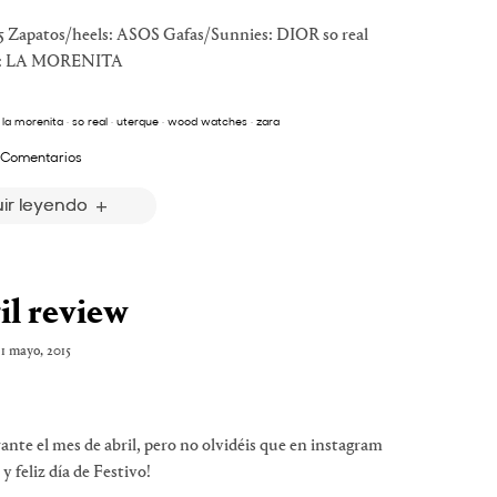
Zapatos/heels: ASOS Gafas/Sunnies: DIOR so real
gs: LA MORENITA
·
la morenita
·
so real
·
uterque
·
wood watches
·
zara
 Comentarios
ir leyendo
il review
1 mayo, 2015
ante el mes de abril, pero no olvidéis que en instagram
 feliz día de Festivo!