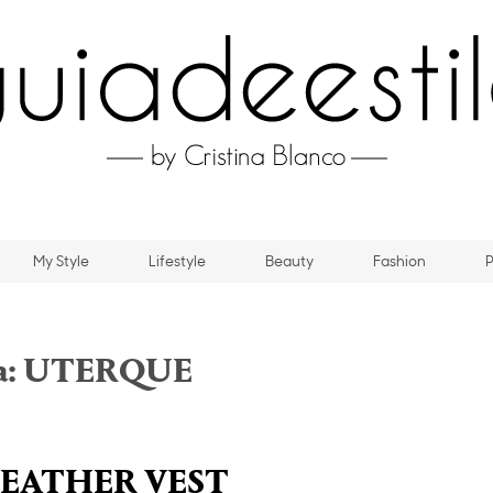
My Style
Lifestyle
Beauty
Fashion
P
a:
UTERQUE
LEATHER VEST