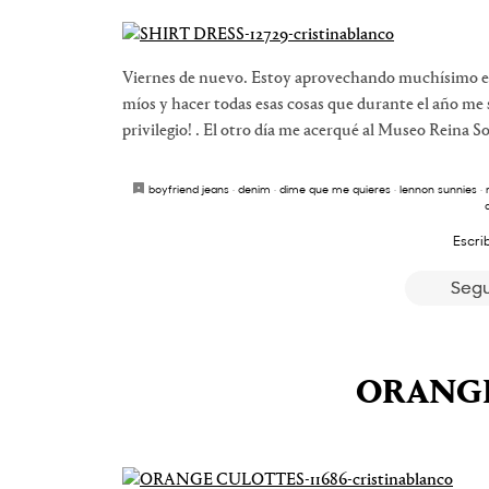
Viernes de nuevo. Estoy aprovechando muchísimo esto
míos y hacer todas esas cosas que durante el año me
privilegio! . El otro día me acerqué al Museo Reina S
boyfriend jeans
·
denim
·
dime que me quieres
·
lennon sunnies
·
Escri
Segu
ORANG