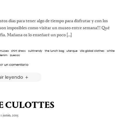
s días para tener algo de tiempo para disfrutar y con los
 son imposibles como visitar un museo entre semana!!! Qué
ofía. Mañana os lo enseñaré un poco […]
museo
·
shirt dress
·
suittrendy
·
the lunch bag
·
uterque
·
vila global clothes
·
white
denim
·
zuecos
bir un comentario
ir leyendo
E CULOTTES
1 junio, 2015