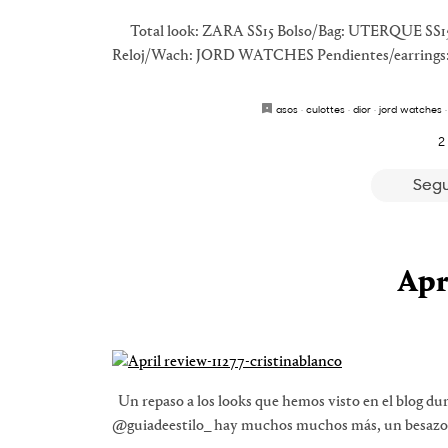
Total look: ZARA SS15 Bolso/Bag: UTERQUE SS15 
Reloj/Wach: JORD WATCHES Pendientes/earrin
asos
·
culottes
·
dior
·
jord watches
2
Segu
Apr
Un repaso a los looks que hemos visto en el blog dur
@guiadeestilo_ hay muchos muchos más, un besazo y