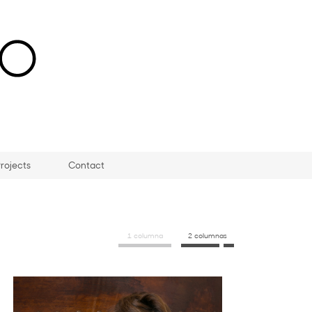
rojects
Contact
1 columna
2 columnas