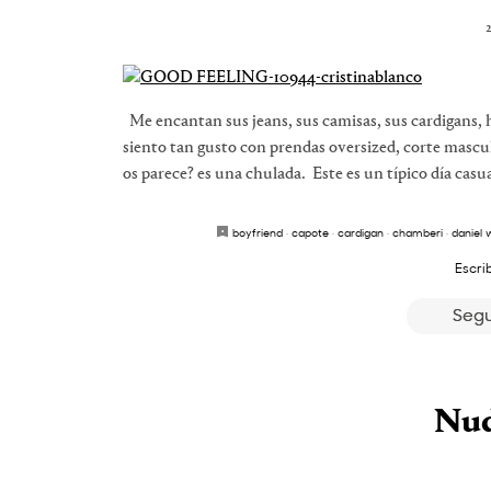
2
Me encantan sus jeans, sus camisas, sus cardigans, 
siento tan gusto con prendas oversized, corte masc
os parece? es una chulada. Este es un típico día casu
boyfriend
·
capote
·
cardigan
·
chamberi
·
daniel 
Escri
Segu
Nud