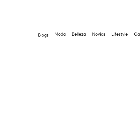
Moda
Belleza
Novias
Lifestyle
Ga
Blogs
Saltar
al
contenido