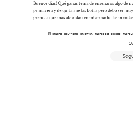
Buenos días! Qué ganas tenía de enseñaros algo de n
primavera y de quitarme las botas pero debo ser muy
prendas que más abundan en mi armario, las prendas
amora
·
boyfriend
·
chicwish
·
mercedes gallego
·
mercul
18
Segu