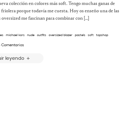
ueva colección en colores más soft. Tengo muchas ganas de
 friolera porque todavía me cuesta. Hoy os enseño una de las
 oversized me fascinan para combinar con […]
es
·
michael kors
·
nude
·
outfits
·
oversized blazer
·
pastels
·
soft
·
topshop
 Comentarios
ir leyendo