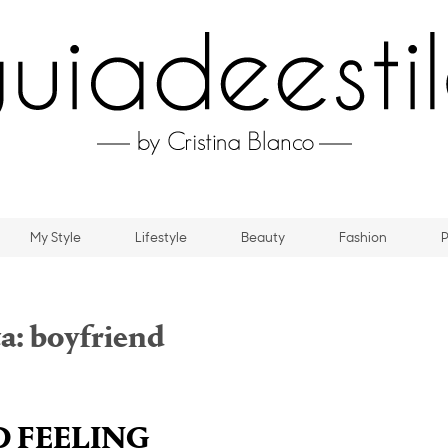
My Style
Lifestyle
Beauty
Fashion
P
ta:
boyfriend
 FEELING