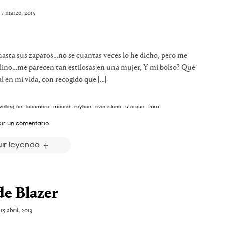
7 marzo, 2015
hasta sus zapatos…no se cuantas veces lo he dicho, pero me
ulino…me parecen tan estilosas en una mujer, Y mi bolso? Qué
al en mi vida, con recogido que […]
wellington
·
lacambra
·
madrid
·
rayban
·
river island
·
uterque
·
zara
bir un comentario
ir leyendo
e Blazer
15 abril, 2013