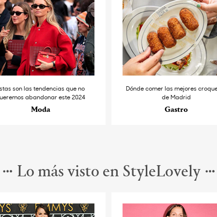
stas son las tendencias que no
Dónde comer las mejores croqu
ueremos abandonar este 2024
de Madrid
Moda
Gastro
Lo más visto en StyleLovely