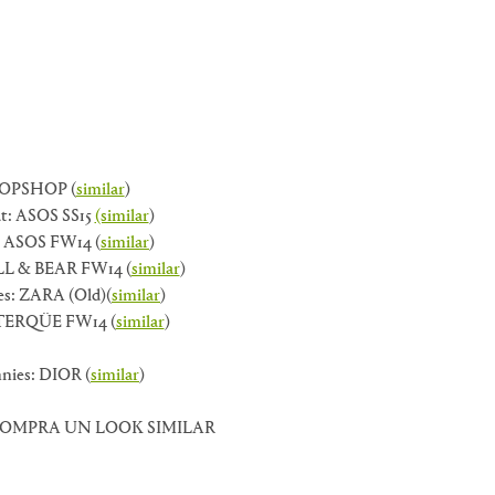
TOPSHOP (
similar
)
t: ASOS SS15
(similar
)
 ASOS FW14 (
similar
)
ULL & BEAR FW14 (
similar
)
es: ZARA (Old)(
similar
)
UTERQÜE FW14 (
similar
)
nies: DIOR (
similar
)
 COMPRA UN LOOK SIMILAR