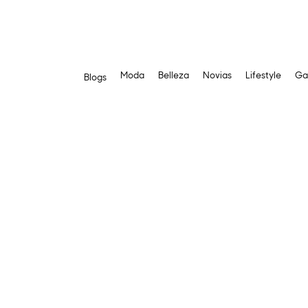
Moda
Belleza
Novias
Lifestyle
Ga
Blogs
Saltar
al
contenido