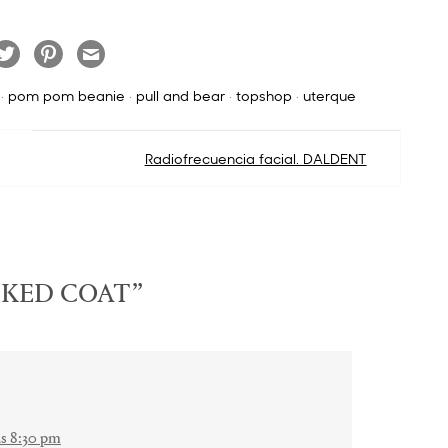
·
pom pom beanie
·
pull and bear
·
topshop
·
uterque
Radiofrecuencia facial. DALDENT
KED COAT
”
las 8:30 pm