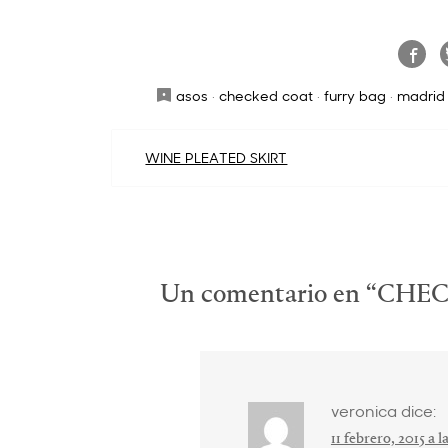
asos
·
checked coat
·
furry bag
·
madrid
Navegación
WINE PLEATED SKIRT
de
entradas
Un comentario en “
CHEC
veronica
dice:
11 febrero, 2015 a 