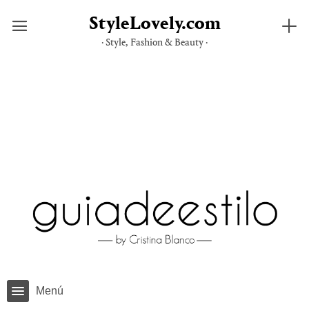
StyleLovely.com
· Style, Fashion & Beauty ·
Saltar
al
contenido
Menú