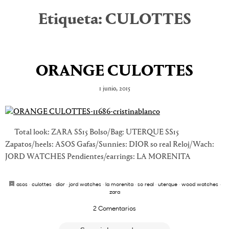
Etiqueta:
CULOTTES
ORANGE CULOTTES
1 junio, 2015
Total look: ZARA SS15 Bolso/Bag: UTERQUE SS15
Zapatos/heels: ASOS Gafas/Sunnies: DIOR so real Reloj/Wach:
JORD WATCHES Pendientes/earrings: LA MORENITA
asos
·
culottes
·
dior
·
jord watches
·
la morenita
·
so real
·
uterque
·
wood watches
·
zara
2 Comentarios