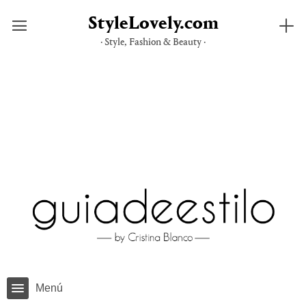
StyleLovely.com
· Style, Fashion & Beauty ·
Saltar
al
contenido
Menú