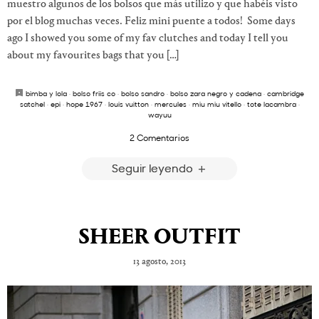
muestro algunos de los bolsos que más utilizo y que habéis visto
por el blog muchas veces. Feliz mini puente a todos! Some days
ago I showed you some of my fav clutches and today I tell you
about my favourites bags that you […]
bimba y lola
·
bolso friis co
·
bolso sandro
·
bolso zara negro y cadena
·
cambridge
satchel
·
epi
·
hope 1967
·
louis vuitton
·
mercules
·
miu miu vitello
·
tote lacambra
·
wayuu
2 Comentarios
Seguir leyendo
SHEER OUTFIT
13 agosto, 2013