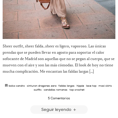
Sheer outfit, sheer falda..sheer es ligero, vaporoso. Las únicas
prendas que se pueden llevar en agosto para soportar el calor
sofocante de Madrid son aquellas que no se pegan al cuerpo, que se
mueven con el aire y son las más cómodas. El look de hoy no tiene
mucha complicación. Me encantan las faldas largas […]
bolso sandro
·
cinturon dragones zara
·
faldas largas
·
hippie
·
lace top
·
maxi skirts
·
outfits
·
sandalias romanas
·
top crochet
5 Comentarios
Seguir leyendo