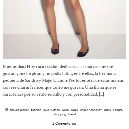
Buenos días! Hoy toca sección dedicada a las marcas que me
gustan y me inspiran y no podía faltar, entre ellas, la hermana
pequeña de Sandro y Maje. Claudie Pierlot es otra de estas marcas
con ese charm francés que tanto me gustan. Una firma que se
caracteriza por su estilo sencillo y con personalidad, […]
claudie pierlot
·
fashion
·
louis vuitton
·
lvmh
·
maje
·
moet hennessy
·
paris
·
sandro
·
shopping
·
trend
2 Comentarios