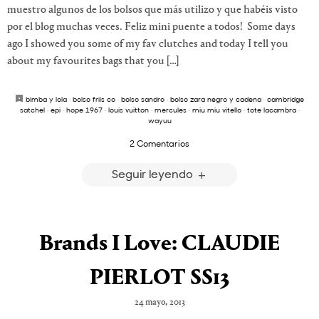
muestro algunos de los bolsos que más utilizo y que habéis visto
por el blog muchas veces. Feliz mini puente a todos! Some days
ago I showed you some of my fav clutches and today I tell you
about my favourites bags that you […]
bimba y lola
·
bolso friis co
·
bolso sandro
·
bolso zara negro y cadena
·
cambridge
satchel
·
epi
·
hope 1967
·
louis vuitton
·
mercules
·
miu miu vitello
·
tote lacambra
·
wayuu
2 Comentarios
Seguir leyendo
Brands I Love: CLAUDIE
PIERLOT SS13
24 mayo, 2013