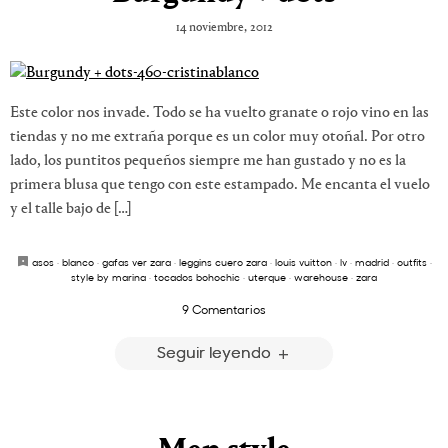
14 noviembre, 2012
Este color nos invade. Todo se ha vuelto granate o rojo vino en las
tiendas y no me extraña porque es un color muy otoñal. Por otro
lado, los puntitos pequeños siempre me han gustado y no es la
primera blusa que tengo con este estampado. Me encanta el vuelo
y el talle bajo de […]
asos
·
blanco
·
gafas ver zara
·
leggins cuero zara
·
louis vuitton
·
lv
·
madrid
·
outfits
·
style by marina
·
tocados bohochic
·
uterque
·
warehouse
·
zara
9 Comentarios
Seguir leyendo