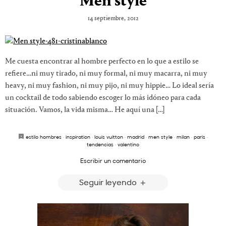
Men style
14 septiembre, 2012
Me cuesta encontrar al hombre perfecto en lo que a estilo se
refiere…ni muy tirado, ni muy formal, ni muy macarra, ni muy
heavy, ni muy fashion, ni muy pijo, ni muy hippie… Lo ideal sería
un cocktail de todo sabiendo escoger lo más idóneo para cada
situación. Vamos, la vida misma… He aquí una […]
estilo hombres
·
inspiration
·
louis vuitton
·
madrid
·
men style
·
milan
·
paris
·
tendencias
·
valentino
Escribir un comentario
Seguir leyendo