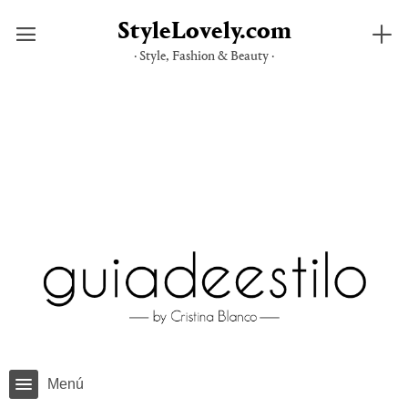
StyleLovely.com
· Style, Fashion & Beauty ·
Saltar
al
contenido
Menú