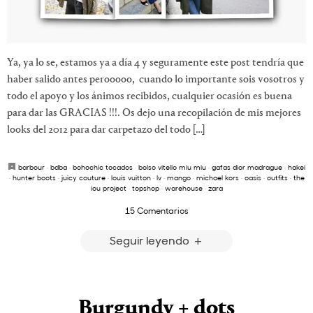
Ya, ya lo se, estamos ya a día 4 y seguramente este post tendría que
haber salido antes perooooo, cuando lo importante sois vosotros y
todo el apoyo y los ánimos recibidos, cualquier ocasión es buena
para dar las GRACIAS !!!. Os dejo una recopilación de mis mejores
looks del 2012 para dar carpetazo del todo […]
barbour
·
bdba
·
bohochic tocados
·
bolso vitello miu miu
·
gafas dior madrague
·
hakei
·
hunter boots
·
juicy couture
·
louis vuitton
·
lv
·
mango
·
michael kors
·
oasis
·
outfits
·
the
iou project
·
topshop
·
warehouse
·
zara
15 Comentarios
Seguir leyendo
Burgundy + dots