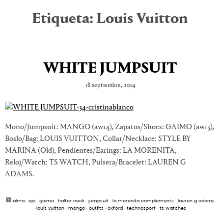
Etiqueta:
Louis Vuitton
WHITE JUMPSUIT
18 septiembre, 2014
Mono/Jumpsuit: MANGO (aw14), Zapatos/Shoes: GAIMO (aw13),
Boslo/Bag: LOUIS VUITTON, Collar/Necklace: STYLE BY
MARINA (Old), Pendientes/Earings: LA MORENITA,
Reloj/Watch: TS WATCH, Pulsera/Bracelet: LAUREN G
ADAMS.
alma
·
epi
·
gaimo
·
halter neck
·
jumpsuit
·
la morenita complements
·
lauren g adams
·
louis vuitton
·
mango
·
outfits
·
oxford
·
technosport
·
ts watches