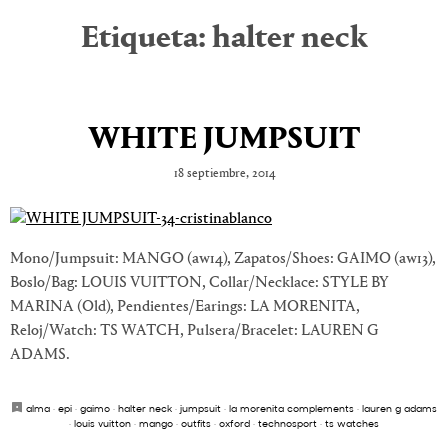
Etiqueta:
halter neck
WHITE JUMPSUIT
18 septiembre, 2014
Mono/Jumpsuit: MANGO (aw14), Zapatos/Shoes: GAIMO (aw13),
Boslo/Bag: LOUIS VUITTON, Collar/Necklace: STYLE BY
MARINA (Old), Pendientes/Earings: LA MORENITA,
Reloj/Watch: TS WATCH, Pulsera/Bracelet: LAUREN G
ADAMS.
alma
·
epi
·
gaimo
·
halter neck
·
jumpsuit
·
la morenita complements
·
lauren g adams
·
louis vuitton
·
mango
·
outfits
·
oxford
·
technosport
·
ts watches