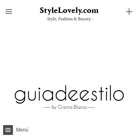
StyleLovely.com
· Style, Fashion & Beauty ·
Saltar
al
contenido
Menú