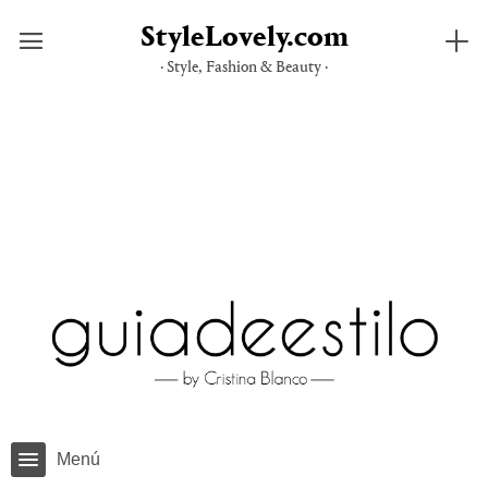
StyleLovely.com
· Style, Fashion & Beauty ·
Saltar
al
contenido
Menú