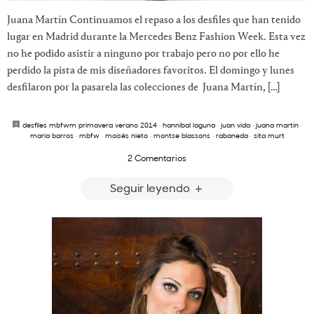
Juana Martín Continuamos el repaso a los desfiles que han tenido
lugar en Madrid durante la Mercedes Benz Fashion Week. Esta vez
no he podido asistir a ninguno por trabajo pero no por ello he
perdido la pista de mis diseñadores favoritos. El domingo y lunes
desfilaron por la pasarela las colecciones de Juana Martín, […]
desfiles mbfwm primavera verano 2014
·
hannibal laguna
·
juan vida
·
juana martin
·
maria barros
·
mbfw
·
moisés nieto
·
montse blassons
·
rabaneda
·
sita murt
2 Comentarios
Seguir leyendo