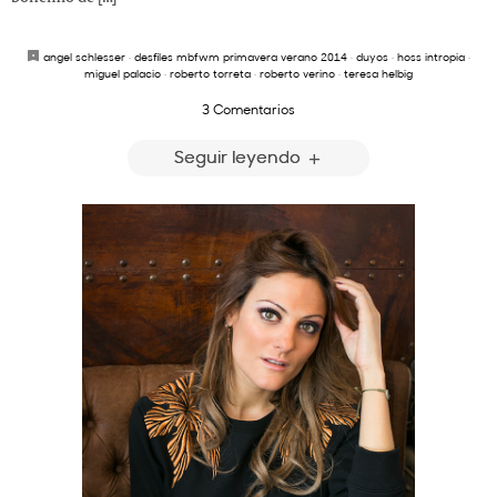
angel schlesser
·
desfiles mbfwm primavera verano 2014
·
duyos
·
hoss intropia
·
miguel palacio
·
roberto torreta
·
roberto verino
·
teresa helbig
3 Comentarios
Seguir leyendo