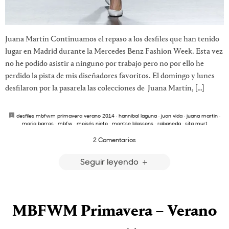
Juana Martín Continuamos el repaso a los desfiles que han tenido
lugar en Madrid durante la Mercedes Benz Fashion Week. Esta vez
no he podido asistir a ninguno por trabajo pero no por ello he
perdido la pista de mis diseñadores favoritos. El domingo y lunes
desfilaron por la pasarela las colecciones de Juana Martín, […]
desfiles mbfwm primavera verano 2014
·
hannibal laguna
·
juan vida
·
juana martin
·
maria barros
·
mbfw
·
moisés nieto
·
montse blassons
·
rabaneda
·
sita murt
2 Comentarios
Seguir leyendo
MBFWM Primavera – Verano