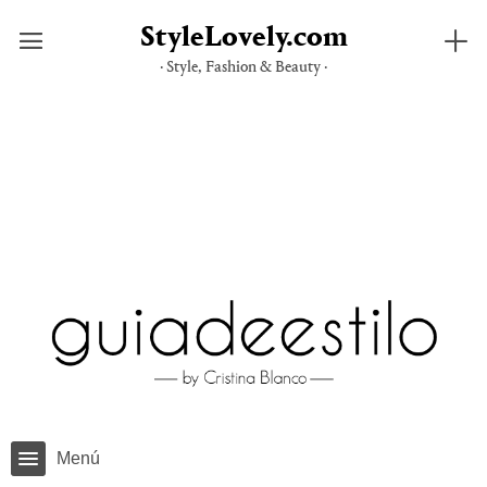
StyleLovely.com
· Style, Fashion & Beauty ·
Saltar
al
contenido
Menú