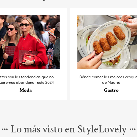
stas son las tendencias que no
Dónde comer las mejores croqu
ueremos abandonar este 2024
de Madrid
Moda
Gastro
Lo más visto en StyleLovely