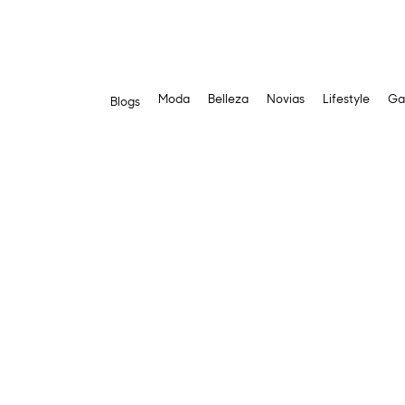
Moda
Belleza
Novias
Lifestyle
Ga
Blogs
Saltar
al
contenido