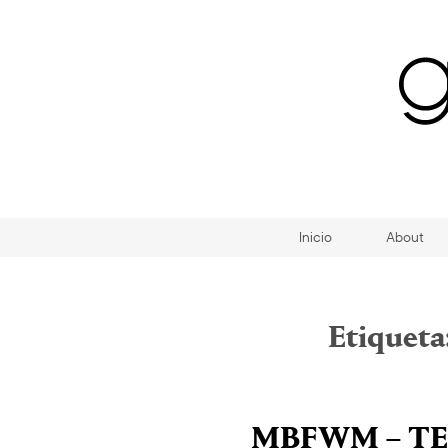
Inicio
About
Etiqueta
MBFWM – TER