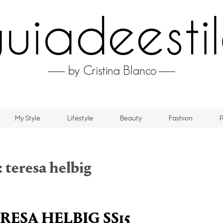
My Style
Lifestyle
Beauty
Fashion
P
:
teresa helbig
ESA HELBIG SS15