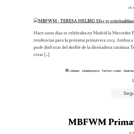
26 
Hace unos días se celebraba en Madrid la Mercedes 
tendencias para la próxima primavera 2015. Asidua a 
pude disfrutar del desfile de la diseñadora catalana T
crear […]
cibeles
·
cibelespacio
·
fashion week
·
kleene
1
Segu
MBFWM Primaver
15 