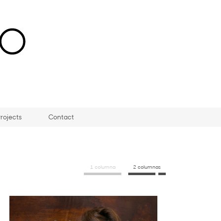
rojects
Contact
1 columna
2 columnas