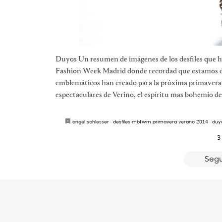
Duyos Un resumen de imágenes de los desfiles que h
Fashion Week Madrid donde recordad que estamos di
emblemáticos han creado para la próxima primavera 
espectaculares de Verino, el espíritu mas bohemio de
angel schlesser
·
desfiles mbfwm primavera verano 2014
·
duy
3
Segu