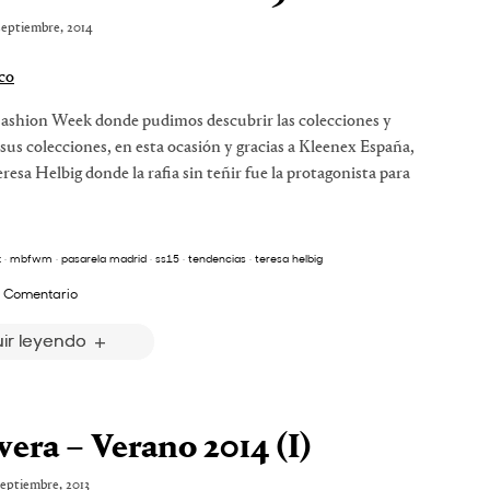
septiembre, 2014
Fashion Week donde pudimos descubrir las colecciones y
sus colecciones, en esta ocasión y gracias a Kleenex España,
eresa Helbig donde la rafia sin teñir fue la protagonista para
x
·
mbfwm
·
pasarela madrid
·
ss15
·
tendencias
·
teresa helbig
 Comentario
ir leyendo
a – Verano 2014 (I)
septiembre, 2013