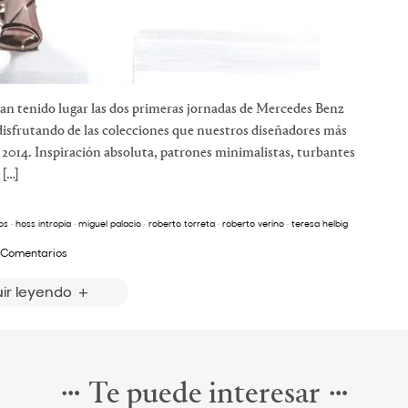
an tenido lugar las dos primeras jornadas de Mercedes Benz
sfrutando de las colecciones que nuestros diseñadores más
2014. Inspiración absoluta, patrones minimalistas, turbantes
 […]
os
·
hoss intropia
·
miguel palacio
·
roberto torreta
·
roberto verino
·
teresa helbig
 Comentarios
ir leyendo
Te puede interesar