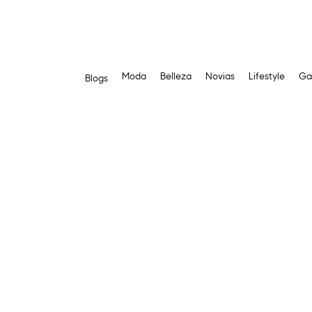
Moda
Belleza
Novias
Lifestyle
Ga
Blogs
Saltar
al
contenido