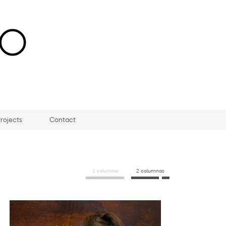
rojects
Contact
1 columna
2 columnas