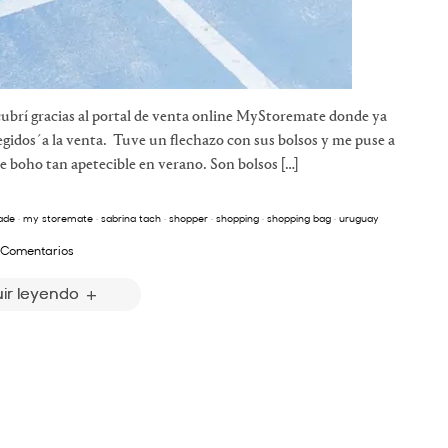
ubrí gracias al portal de venta online MyStoremate donde ya
legidos´a la venta. Tuve un flechazo con sus bolsos y me puse a
re boho tan apetecible en verano. Son bolsos […]
ade
·
my storemate
·
sabrina tach
·
shopper
·
shopping
·
shopping bag
·
uruguay
 Comentarios
ir leyendo