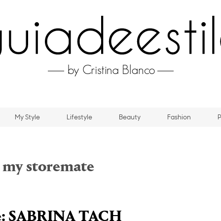
My Style
Lifestyle
Beauty
Fashion
P
:
my storemate
ve: SABRINA TACH