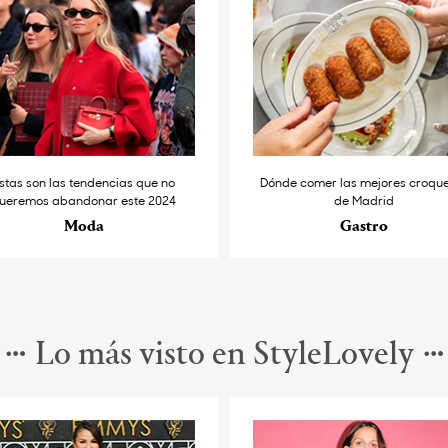
stas son las tendencias que no
Dónde comer las mejores croqu
ueremos abandonar este 2024
de Madrid
Moda
Gastro
Lo más visto en StyleLovely