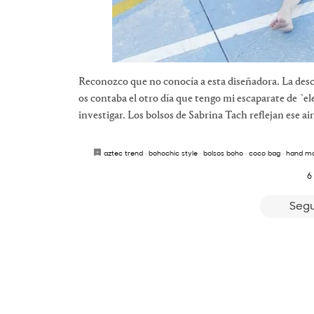
Reconozco que no conocía a esta diseñadora. La desc
os contaba el otro día que tengo mi escaparate de `e
investigar. Los bolsos de Sabrina Tach reflejan ese ai
aztec trend
·
bohochic style
·
bolsos boho
·
coco bag
·
hand m
6
Segu