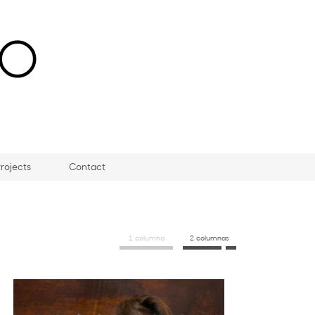
rojects
Contact
1 columna
2 columnas