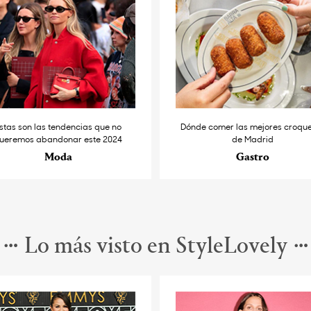
stas son las tendencias que no
Dónde comer las mejores croqu
ueremos abandonar este 2024
de Madrid
Moda
Gastro
Lo más visto en StyleLovely