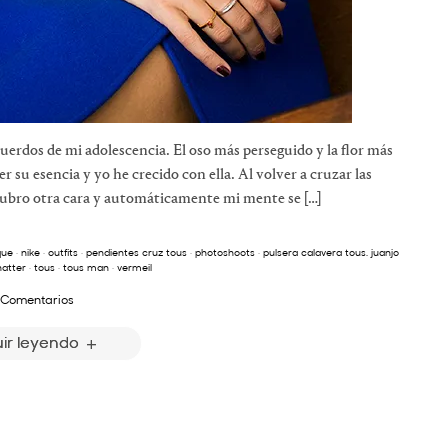
rdos de mi adolescencia. El oso más perseguido y la flor más
 su esencia y yo he crecido con ella. Al volver a cruzar las
cubro otra cara y automáticamente mi mente se […]
que
·
nike
·
outfits
·
pendientes cruz tous
·
photoshoots
·
pulsera calavera tous. juanjo
hatter
·
tous
·
tous man
·
vermeil
 Comentarios
ir leyendo