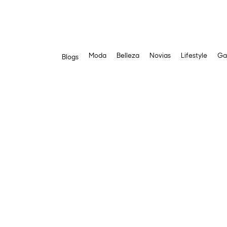
Moda
Belleza
Novias
Lifestyle
Ga
Blogs
Saltar
al
contenido