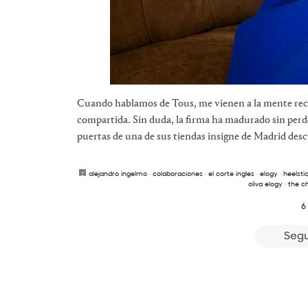
Cuando hablamos de Tous, me vienen a la mente recue
compartida. Sin duda, la firma ha madurado sin perder
puertas de una de sus tiendas insigne de Madrid des
alejandro ingelmo
·
colaboraciones
·
el corte ingles
·
elogy
·
heelsti
oliva elogy
·
the c
6
Segu