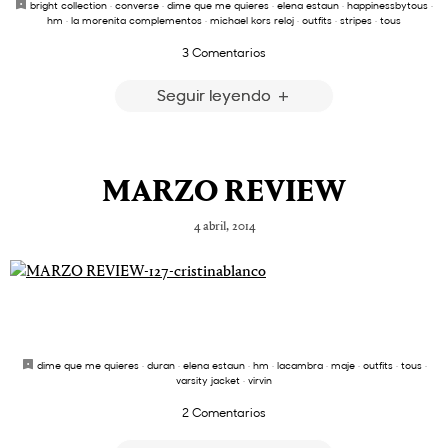
bright collection
·
converse
·
dime que me quieres
·
elena estaun
·
happinessbytous
·
hm
·
la morenita complementos
·
michael kors reloj
·
outfits
·
stripes
·
tous
3 Comentarios
Seguir leyendo
MARZO REVIEW
4 abril, 2014
dime que me quieres
·
duran
·
elena estaun
·
hm
·
lacambra
·
maje
·
outfits
·
tous
·
varsity jacket
·
virvin
2 Comentarios