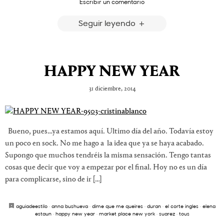
Escribir un comentario
Seguir leyendo
HAPPY NEW YEAR
31 diciembre, 2014
Bueno, pues…ya estamos aquí. Ultimo día del año. Todavía estoy
un poco en sock. No me hago a la idea que ya se haya acabado.
Supongo que muchos tendréis la misma sensación. Tengo tantas
cosas que decir que voy a empezar por el final. Hoy no es un día
para complicarse, sino de ir […]
aguiadeestilo
·
anna bushueva
·
dime que me queires
·
duran
·
el corte ingles
·
elena
estaun
·
happy new year
·
market place new york
·
suarez
·
tous