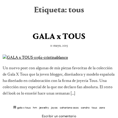
Etiqueta:
tous
GALA x TOUS
11 mayo, 2015
Un nuevo post con algunas de mis piezas favoritas de la colección
de Gala X Tous que la joven blogger, diseñadora y modelo española
ha diseñado en colaboración con la firma de joyería Tous. Una
colección muy especial de la que me declaro fan absoluta. El resto
del look os lo enseñé hace unas semanas […]
gala x tous
·
hm
·
jewellry
·
joyas
·
sahariana asos
·
sandro
·
tous
·
zara
Escribir un comentario