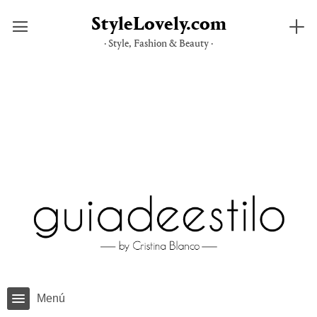
StyleLovely.com
· Style, Fashion & Beauty ·
Saltar
al
contenido
Menú