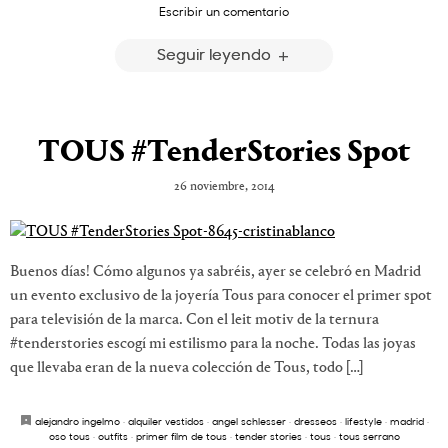
Escribir un comentario
Seguir leyendo
TOUS #TenderStories Spot
26 noviembre, 2014
Buenos días! Cómo algunos ya sabréis, ayer se celebró en Madrid
un evento exclusivo de la joyería Tous para conocer el primer spot
para televisión de la marca. Con el leit motiv de la ternura
#tenderstories escogí mi estilismo para la noche. Todas las joyas
que llevaba eran de la nueva colección de Tous, todo […]
alejandro ingelmo
·
alquiler vestidos
·
angel schlesser
·
dresseos
·
lifestyle
·
madrid
·
oso tous
·
outfits
·
primer film de tous
·
tender stories
·
tous
·
tous serrano