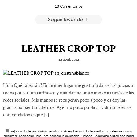
10 Comentarios
Seguir leyendo
LEATHER CROP TOP
24 abril, 2014
Hola Qué tal estáis? En primer lugar me gustaría daros las gracias a
todos por ser tan cariñosos y mandarme tanto apoyo a través de las
redes sociales. Mis manos se recuperan poco a poco y os doy las
gracias por ser tan atentos. Ayer no pudo publicar y durante estos
días veréis looks que […]
alejandro inglemo
·
anton heunis
·
boyfriend jeans
·
daniel wellington
·
elena estaun
·
girissima
·
heelstique
·
hm
·
hm conscious collection
·
kimono
·
lacambra clutch con borla