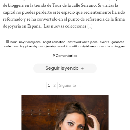
de bloggers en la tienda de Tous de la calle Serrano. Si visitas la
capital no puedes perderte este espacio que recientemente ha sido
reformado y se ha convertido en el punto de referencia de la firma
de joyería en España. Las nuevas colecciones […]
bear
·
boyfriend jeans
·
bright collection
·
distroyed white jeans
·
events
·
garabato
collection
·
happinessbytous
·
jewelry
·
madrid
·
outfits
·
stylelovely
·
tous
·
tous bloggers
9 Comentarios
Seguir leyendo
1
2
Siguiente →