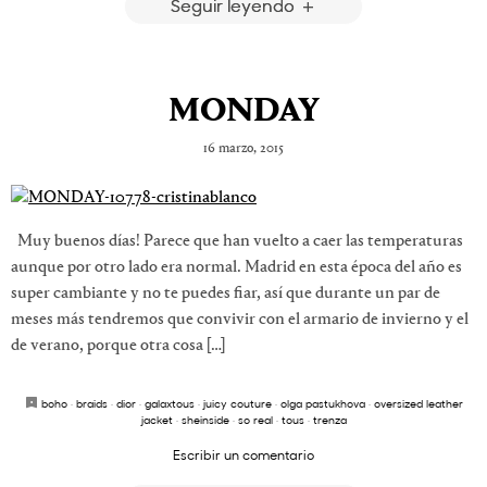
Seguir leyendo
MONDAY
16 marzo, 2015
Muy buenos días! Parece que han vuelto a caer las temperaturas
aunque por otro lado era normal. Madrid en esta época del año es
super cambiante y no te puedes fiar, así que durante un par de
meses más tendremos que convivir con el armario de invierno y el
de verano, porque otra cosa […]
boho
·
braids
·
dior
·
galaxtous
·
juicy couture
·
olga pastukhova
·
oversized leather
jacket
·
sheinside
·
so real
·
tous
·
trenza
Escribir un comentario