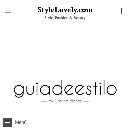
StyleLovely.com
· Style, Fashion & Beauty ·
Saltar
al
contenido
Menú