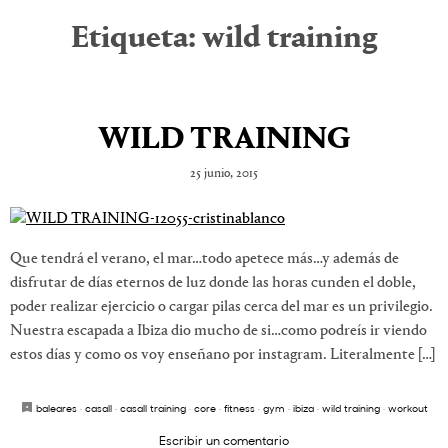
Etiqueta:
wild training
WILD TRAINING
25 junio, 2015
Que tendrá el verano, el mar…todo apetece más…y además de
disfrutar de días eternos de luz donde las horas cunden el doble,
poder realizar ejercicio o cargar pilas cerca del mar es un privilegio.
Nuestra escapada a Ibiza dio mucho de si…como podreís ir viendo
estos días y como os voy enseñano por instagram. Literalmente […]
baleares
·
casall
·
casall training
·
core
·
fitness
·
gym
·
ibiza
·
wild training
·
workout
Escribir un comentario