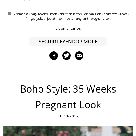
37 semanas
·
bag
·
booties
·
boots
·
christian lacroix
·
embarazada
·
embarazo
·
flecos
·
fringed jacket
·
jacket
·
look
·
looks
·
pregnant
·
pregnant look
6 Comentarios
SEGUIR LEYENDO / MORE
Boho Style: 35 Weeks
Pregnant Look
10/14/2015