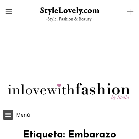
StyleLovely.com
· Style, Fashion & Beauty ·
Saltar
al
contenido
Menú
Etiqueta:
Embarazo