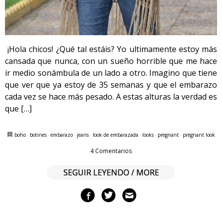
¡Hola chicos! ¿Qué tal estáis? Yo ultimamente estoy más
cansada que nunca, con un sueño horrible que me hace
ir medio sonámbula de un lado a otro. Imagino que tiene
que ver que ya estoy de 35 semanas y que el embarazo
cada vez se hace más pesado. A estas alturas la verdad es
que […]
boho
·
botines
·
embarazo
·
jeans
·
look de embarazada
·
looks
·
pregnant
·
pregnant look
4 Comentarios
SEGUIR LEYENDO / MORE