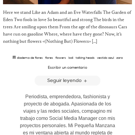
Here we stand Like an Adam and an Eve Waterfalls The Garden of
Eden Two fools in love So beautiful and strong The birds in the
trees Are smiling upon them From the age of the dinosaurs Cars
have run on gasoline Where, where have they gone? Now, it’s
nothing but flowers «(Nothing But) Flowers» […]
diadema de flores
·
flores
·
flowers
·
lodi
·
talking heads
·
vestido azul
·
zara
Escribir un comentario
Seguir leyendo
Periodista, emprendedora, fashionista y
proyecto de abogada. Apasionada de los
viajes y las redes sociales, compagino mi
trabajo como Social Media Manager con mis
proyectos personales. Mi Pequeña Manzana
es mi ventana abierta al mundo repleta de