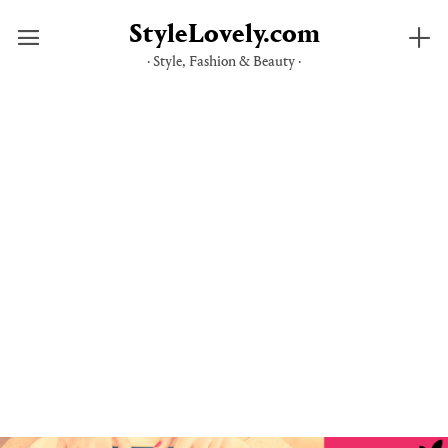
StyleLovely.com
· Style, Fashion & Beauty ·
Saltar
al
contenido