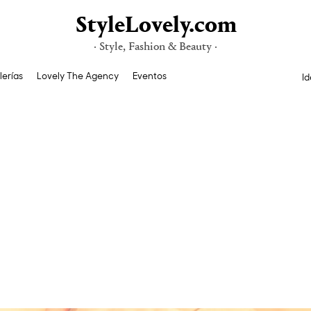
StyleLovely.com
· Style, Fashion & Beauty ·
lerías
Lovely The Agency
Eventos
Id