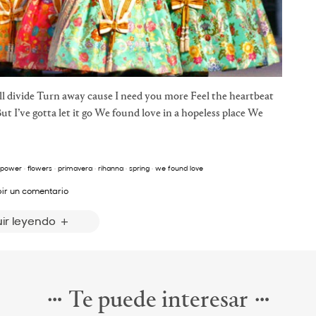
ill divide Turn away cause I need you more Feel the heartbeat
But I’ve gotta let it go We found love in a hopeless place We
 power
·
flowers
·
primavera
·
rihanna
·
spring
·
we found love
bir un comentario
ir leyendo
Te puede interesar