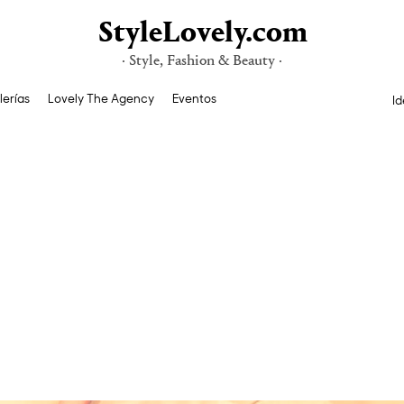
StyleLovely.com
· Style, Fashion & Beauty ·
lerías
Lovely The Agency
Eventos
Id