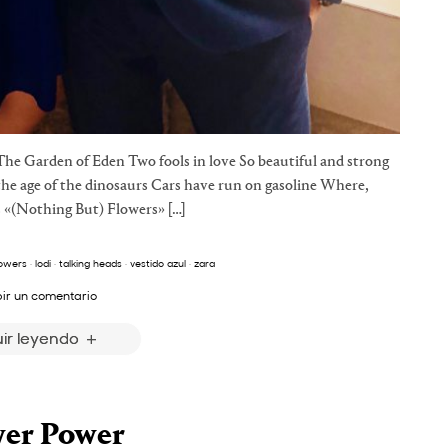
he Garden of Eden Two fools in love So beautiful and strong
the age of the dinosaurs Cars have run on gasoline Where,
s «(Nothing But) Flowers» […]
lowers
·
lodi
·
talking heads
·
vestido azul
·
zara
bir un comentario
ir leyendo
wer Power