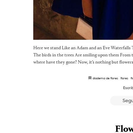
Here we stand Like an Adam and an Eve Waterfalls T
The birds in the trees Are smiling upon them From 
where have they gone? Now, it’s nothing but flower
diadema de flores
·
flores
·
f
Escri
Segu
Flo