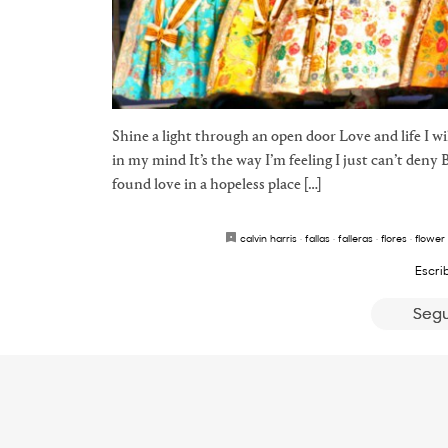
Shine a light through an open door Love and life I w
in my mind It’s the way I’m feeling I just can’t deny 
found love in a hopeless place […]
calvin harris
·
fallas
·
falleras
·
flores
·
flower
Escri
Segu