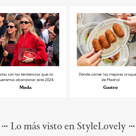
stas son las tendencias que no
Dónde comer las mejores croqu
ueremos abandonar este 2024
de Madrid
Moda
Gastro
Lo más visto en StyleLovely