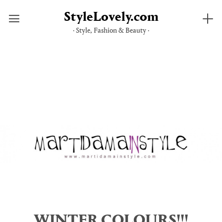
StyleLovely.com
· Style, Fashion & Beauty ·
Saltar
al
contenido
WINTER COLOURS!!!