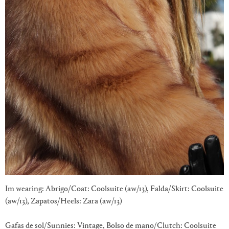
Im wearing: Abrigo/Coat: Coolsuite (aw/13), Falda/Skirt: Coolsuite
(aw/13), Zapatos/Heels: Zara (aw/13)
Gafas de sol/Sunnies: Vintage, Bolso de mano/Clutch: Coolsuite