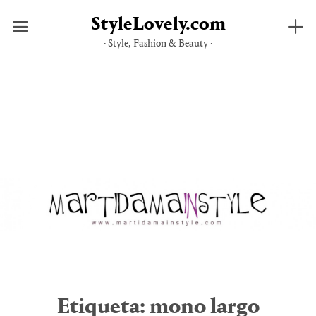
StyleLovely.com
· Style, Fashion & Beauty ·
Saltar
al
contenido
Etiqueta:
mono largo