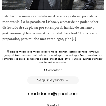
Este fin de semana necesitaba un descanso y salir un poco de la
monotonía. Lo he pasado en Lisboa, y a pesar de no poder haber
disfrutado de sus playas por el temporal, ha sido de turismo y
gastronomía. ¡Hoy os muestro un total black look! Tenía otros
preparados, pero mucho más veraniegos, y he […]
blog de moda
·
blog moda
·
blogera moda
·
fashion
·
gafas redondas
·
jumpsuit
·
jumpsuit fiesta
·
moda
·
moda urbana
·
mono largo
·
monos largos fiesta
·
sombreros
·
sombreros de chica
·
sombreros de paja
·
street style
·
style
·
sunnies
·
sunnies pull¬bear
·
sunnies redondas
·
urban
1 Comentario
Seguir leyendo
martidama@gmail.com