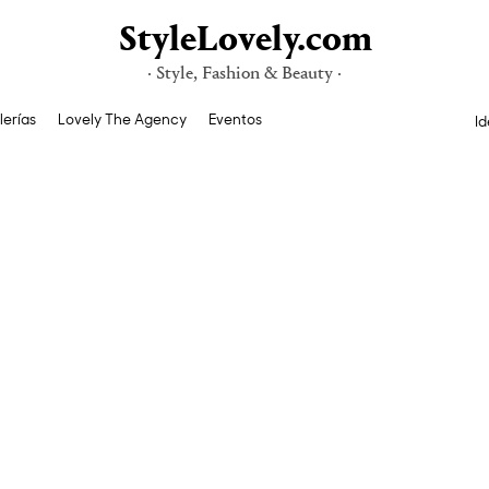
StyleLovely.com
· Style, Fashion & Beauty ·
lerías
Lovely The Agency
Eventos
Id