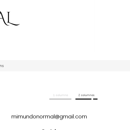
ons
1 columna
2 columnas
mimundonormal@gmail.com