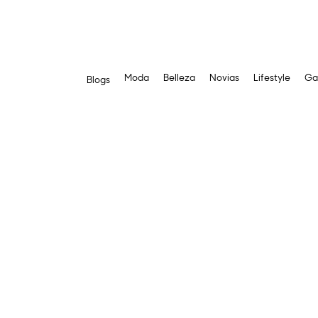
Moda
Belleza
Novias
Lifestyle
Ga
Blogs
Skip
to
content