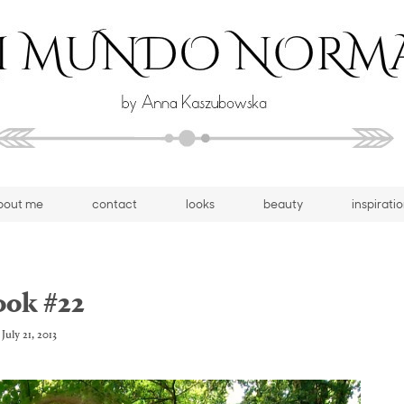
bout me
contact
looks
beauty
inspirati
ook #22
July 21, 2013