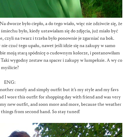
a dworze było ciepło, a do tego wiało, więc nie zdziwcie się, że
ę śmiechu było, kiedy ustawiałam się do zdjęcia, już miało być
e, czyli na twarz i trzeba było ponownie je zgarniać na bok.
 nie czuć tego upału, nawet jeśli idzie się na zakupy w samo
obie moją starą spódnicę o cudownym kolorze, i postanowiłam
. Taki wygodny zestaw na spacer i zakupy w lumpeksie. A wy co
myślicie?
ENG:
Another comfy and simply outfit but it’s my style and my favs
nd I wore this outfit for shopping day with friend and was very
 my new outfit, and soon more and more, because the weather
w things from second hand. So stay tuned!