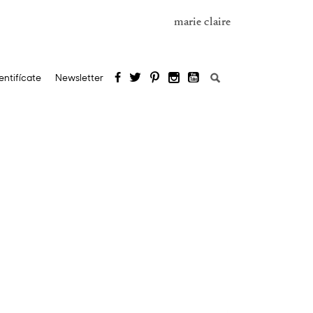
marie claire
Search
entifícate
Newsletter
for: