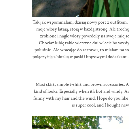
Tak jak wspominałam, dzisiaj nowy post z outfitem. N
moje włosy latają, stoją w każdą stronę. Ale troch
zrobione i nagle włosy powróciły na swoje miejsc
Chociaż lubię takie wietrzne dni w lecie bo wtedy
południe. Ale wracając do zestawu, to miałam na s
połączyć ją z bluzką w paski i brązowymi dodatkami
Maxi skirt, simple t-shirt and brown accessories. 
kind of looks. Especially when it’s hot and windy. A
funny with my hair and the wind. Hope do you like
is super cool, and I bought ne