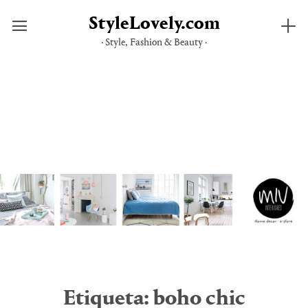
StyleLovely.com
· Style, Fashion & Beauty ·
Saltar
al
contenido
Etiqueta:
boho chic