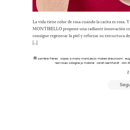
La vida tiene color de rosa cuando la carita es rosa. 
MONTIBELLO propone una radiante innovación cosmé
consigue regenerar la piel y reforzar su estructura de
[…]
carrière frères
·
copas a mano mará jesús matea dressroom
·
eug
red roses cologne jo malone
·
sarah bernhardt
·
skin il
2
Segu