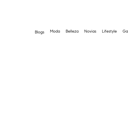
Moda
Belleza
Novias
Lifestyle
Ga
Blogs
Saltar
al
contenido