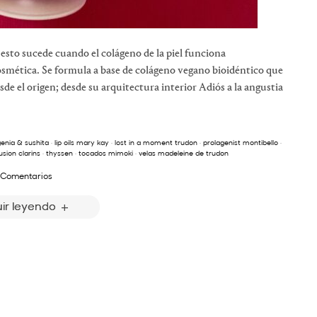
Y esto sucede cuando el colágeno de la piel funciona
tica. Se formula a base de colágeno vegano bioidéntico que
sde el origen; desde su arquitectura interior Adiós a la angustia
enia & sushita
·
lip oils mary kay
·
lost in a moment trudon
·
prolagenist montibello
·
lusion clarins
·
thyssen
·
tocados mimoki
·
velas madeleine de trudon
 Comentarios
ir leyendo