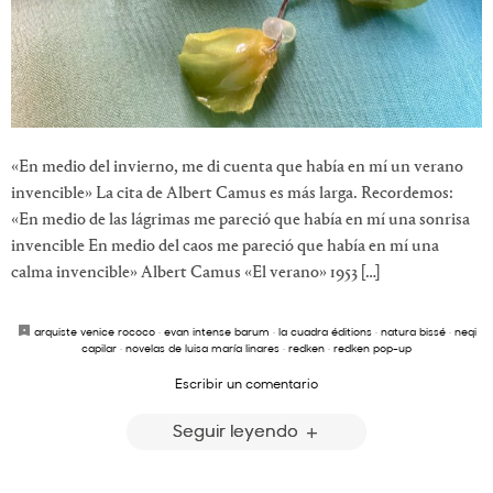
«En medio del invierno, me di cuenta que había en mí un verano
invencible» La cita de Albert Camus es más larga. Recordemos:
«En medio de las lágrimas me pareció que había en mí una sonrisa
invencible En medio del caos me pareció que había en mí una
calma invencible» Albert Camus «El verano» 1953 […]
arquiste venice rococo
·
evan intense barum
·
la cuadra éditions
·
natura bissé
·
neqi
capilar
·
novelas de luisa maría linares
·
redken
·
redken pop-up
Escribir un comentario
Seguir leyendo