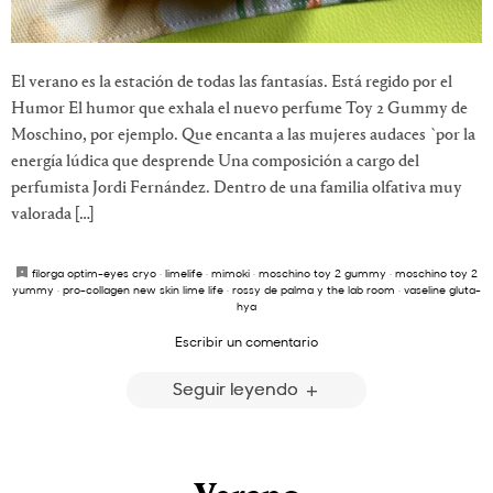
El verano es la estación de todas las fantasías. Está regido por el
Humor El humor que exhala el nuevo perfume Toy 2 Gummy de
Moschino, por ejemplo. Que encanta a las mujeres audaces `por la
energía lúdica que desprende Una composición a cargo del
perfumista Jordi Fernández. Dentro de una familia olfativa muy
valorada […]
filorga optim-eyes cryo
·
limelife
·
mimoki
·
moschino toy 2 gummy
·
moschino toy 2
yummy
·
pro-collagen new skin lime life
·
rossy de palma y the lab room
·
vaseline gluta-
hya
Escribir un comentario
Seguir leyendo