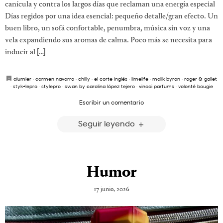
canícula y contra los largos días que reclaman una energía especial
Días regidos por una idea esencial: pequeño detalle/gran efecto. Un
buen libro, un sofá confortable, penumbra, música sin voz y una
vela expandiendo sus aromas de calma. Poco más se necesita para
inducir al […]
alumier
·
carmen navarro
·
chilly
·
el corte inglés
·
limelife
·
malik byron
·
roger & gallet
·
styk+lepro
·
stylepro
·
swan by carolina lópez tejero
·
vincci parfums
·
volonté bougie
Escribir un comentario
Seguir leyendo
Humor
17 junio, 2026