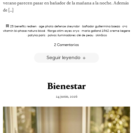
verano parecen pasar en bañador de la mañana a la noche. Además
de […]
25 benefits redken
·
age photo defense skeyndor
·
bañador guillermina baeza
·
c+c
vitamin bi-phase natura bissé
·
filorga otim-eyes cryo
·
maria galland 1962 creme kegere
·
patyka paris
·
polvos iluminadores clé de peau
·
skin&co
2 Comentarios
Seguir leyendo
Bienestar
24 junio, 2026