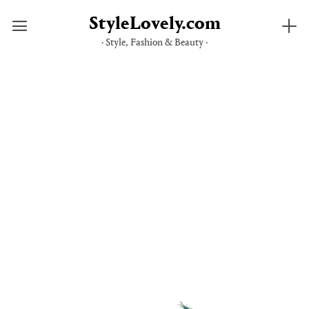
StyleLovely.com
· Style, Fashion & Beauty ·
Saltar
al
contenido