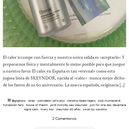
El calor irrumpe con fuerza y nuestra única salida es «aceptarlo» Y
prepararnos física y mentalmente lo mejor posible para que juegue
a nuestro favor El calor en España es tan «eternal» como esta
jugosa línea de SKEYNDOR, nacida al «calor» -nunca mejor dicho-
de los fastos de su 60 aniversario. La marca española, originaria […]
@gogloow
·
anec
·
camaleón ultra plus
·
carolina lópez-tejero
·
club monteverdi
·
fundación fero
·
house of thèom
·
jordi morcillo ceo skeyndor
·
just for one day devertere
·
kigriz lubin
·
mary kay
·
skeyndor 60 años
·
swan by carolina
2 Comentarios