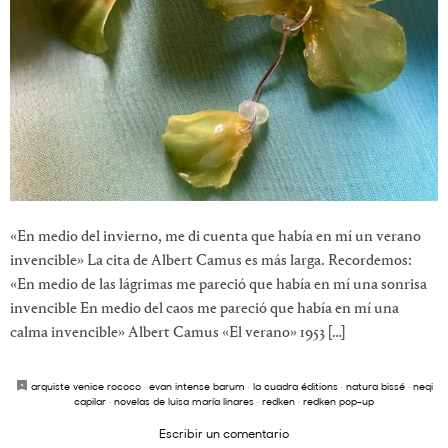
«En medio del invierno, me di cuenta que había en mí un verano
invencible» La cita de Albert Camus es más larga. Recordemos:
«En medio de las lágrimas me pareció que había en mí una sonrisa
invencible En medio del caos me pareció que había en mí una
calma invencible» Albert Camus «El verano» 1953 […]
arquiste venice rococo
·
evan intense barum
·
la cuadra éditions
·
natura bissé
·
neqi
capilar
·
novelas de luisa maría linares
·
redken
·
redken pop-up
Escribir un comentario