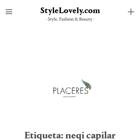
StyleLovely.com
· Style, Fashion & Beauty ·
Saltar
al
contenido
Etiqueta:
neqi capilar