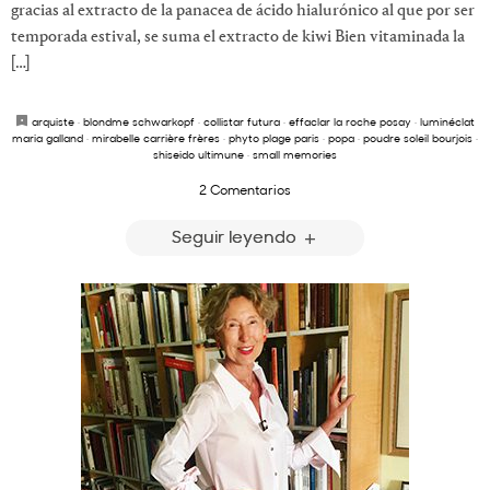
gracias al extracto de la panacea de ácido hialurónico al que por ser
temporada estival, se suma el extracto de kiwi Bien vitaminada la
[…]
arquiste
·
blondme schwarkopf
·
collistar futura
·
effaclar la roche posay
·
luminéclat
maria galland
·
mirabelle carrière frères
·
phyto plage paris
·
popa
·
poudre soleil bourjois
·
shiseido ultimune
·
small memories
2 Comentarios
Seguir leyendo