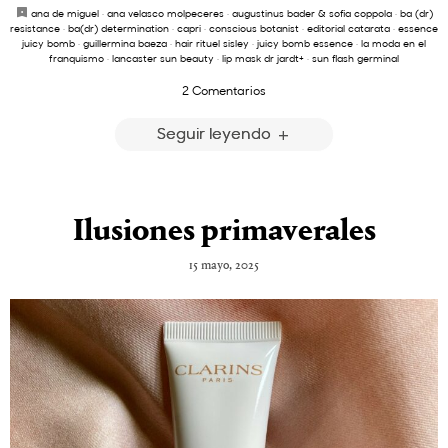
ana de miguel
·
ana velasco molpeceres
·
augustinus bader & sofia coppola
·
ba (dr)
resistance
·
ba(dr) determination
·
capri
·
conscious botanist
·
editorial catarata
·
essence
juicy bomb
·
guillermina baeza
·
hair rituel sisley
·
juicy bomb essence
·
la moda en el
franquismo
·
lancaster sun beauty
·
lip mask dr jardt+
·
sun flash germinal
2 Comentarios
Seguir leyendo
Ilusiones primaverales
15 mayo, 2025