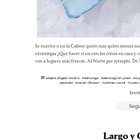
Se suavice o no la Calóoo quien más quien menos sue
veraniegas ¿Qué hacer si no con los niños en casa y 
van a lugares más frescos. Al Norte por ejemplo. De 
adapta ángela navarro
·
balenciaga
·
balenciaga en javea
·
boug
jabonalia
·
lorenzo villoressi
·
matthieu cossé
·
museo de
Escri
Segu
Largo y 