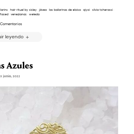
larins
·
hair rituel by sisley
·
jávea
·
las bailarinas de eloisa
·
qiyoi
·
silvia tcherassi
·
faced
·
venezianas
·
weleda
 Comentarios
ir leyendo
s Azules
21 junio, 2022