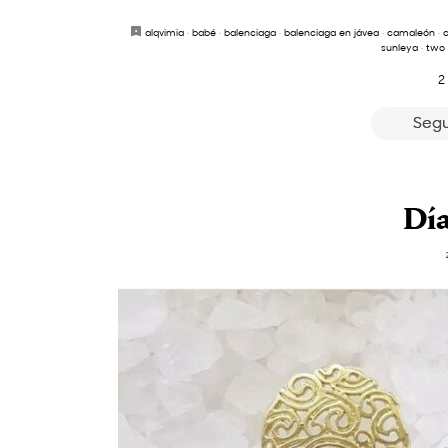
alqvimia
·
babé
·
balenciaga
·
balenciaga en jávea
·
camaleón
·
c
sunleya
·
two 
2
Segu
Día