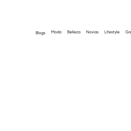
Moda
Belleza
Novias
Lifestyle
Ga
Blogs
Saltar
al
contenido