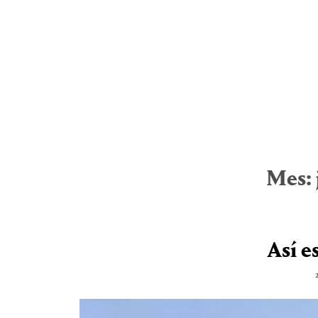
Mes:
Así e