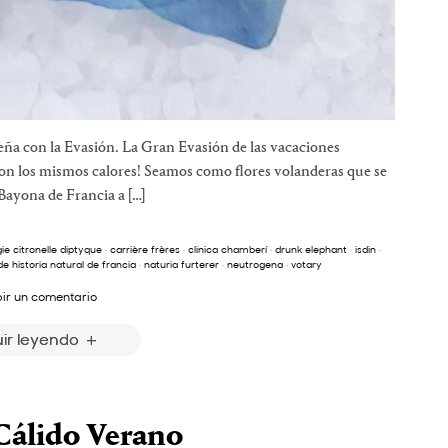
ña con la Evasión. La Gran Evasión de las vacaciones
con los mismos calores! Seamos como flores volanderas que se
Bayona de Francia a […]
ie citronelle diptyque
·
carrière frères
·
clinica chamberí
·
drunk elephant
·
isdin
·
 historia natural de francia
·
naturia furterer
·
neutrogena
·
votary
bir un comentario
ir leyendo
Cálido Verano