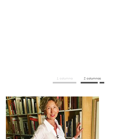
1 columna
2 columnas