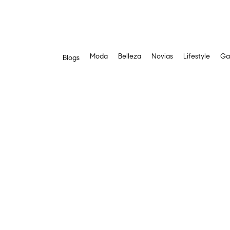
Moda
Belleza
Novias
Lifestyle
Ga
Blogs
Saltar
al
contenido