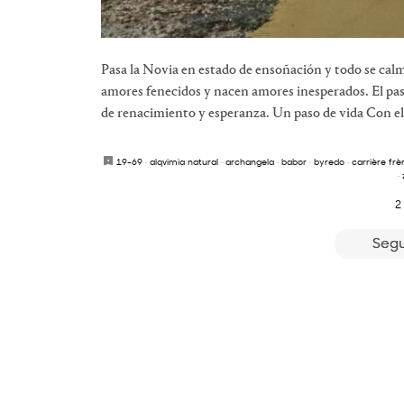
Pasa la Novia en estado de ensoñación y todo se cal
amores fenecidos y nacen amores inesperados. El pa
de renacimiento y esperanza. Un paso de vida Con el
19-69
·
alqvimia natural
·
archangela
·
babor
·
byredo
·
carrière frè
·
2
Segu