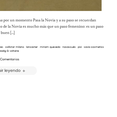
ma por un momento Pasa la Novia y a su paso se recuerdan
so de la Novia es mucho más que un paso femenino: es un paso
 buen […]
res
·
collistar milano
·
lancaster
·
miriam quevedo
·
navascués
·
pixi
·
savia cosmetics
zadig & voltaire
 Comentarios
ir leyendo