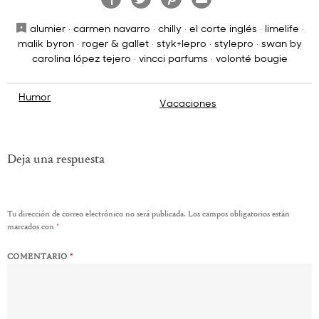
alumier
·
carmen navarro
·
chilly
·
el corte inglés
·
limelife
·
malik byron
·
roger & gallet
·
styk+lepro
·
stylepro
·
swan by
carolina lópez tejero
·
vincci parfums
·
volonté bougie
Navegación
Humor
Vacaciones
de
entradas
Deja una respuesta
Tu dirección de correo electrónico no será publicada.
Los campos obligatorios están
marcados con
*
COMENTARIO
*