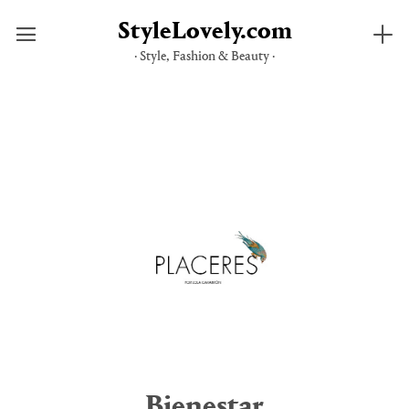
StyleLovely.com
· Style, Fashion & Beauty ·
Saltar
al
contenido
Bienestar