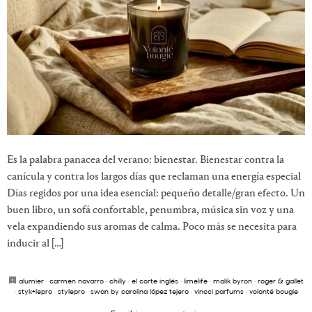
Es la palabra panacea del verano: bienestar. Bienestar contra la
canícula y contra los largos días que reclaman una energía especial
Días regidos por una idea esencial: pequeño detalle/gran efecto. Un
buen libro, un sofá confortable, penumbra, música sin voz y una
vela expandiendo sus aromas de calma. Poco más se necesita para
inducir al […]
alumier
·
carmen navarro
·
chilly
·
el corte inglés
·
limelife
·
malik byron
·
roger & gallet
·
styk+lepro
·
stylepro
·
swan by carolina lópez tejero
·
vincci parfums
·
volonté bougie