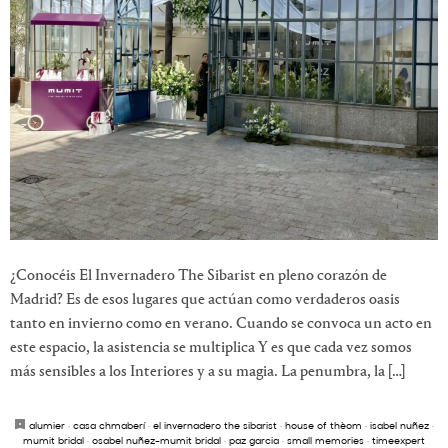
¿Conocéis El Invernadero The Sibarist en pleno corazón de
Madrid? Es de esos lugares que actúan como verdaderos oasis
tanto en invierno como en verano. Cuando se convoca un acto en
este espacio, la asistencia se multiplica Y es que cada vez somos
más sensibles a los Interiores y a su magia. La penumbra, la […]
alumier
·
casa chmaberí
·
el invernadero the sibarist
·
house of thèom
·
isabel nuñez
·
mumit bridal
·
osabel nuñez-mumit bridal
·
paz garcia
·
small memories
·
timeexpert