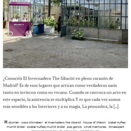
¿Conocéis El Invernadero The Sibarist en pleno corazón de
Madrid? Es de esos lugares que actúan como verdaderos oasis
tanto en invierno como en verano. Cuando se convoca un acto en
este espacio, la asistencia se multiplica Y es que cada vez somos
más sensibles a los Interiores y a su magia. La penumbra, la […]
alumier
·
casa chmaberí
·
el invernadero the sibarist
·
house of thèom
·
isabel nuñez
·
mumit bridal
·
osabel nuñez-mumit bridal
·
paz garcia
·
small memories
·
timeexpert