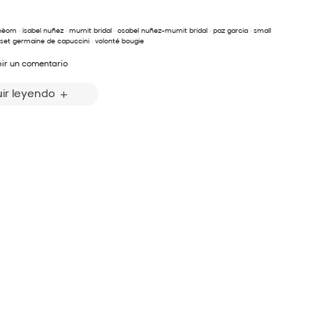
thèom
·
isabel nuñez
·
mumit bridal
·
osabel nuñez-mumit bridal
·
paz garcia
·
small
eset germaine de capuccini
·
volonté bougie
bir un comentario
ir leyendo