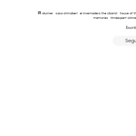
alumier
·
casa chmaberí
·
el invernadero the sibarist
·
house of 
memories
·
timeexpert skinr
Escri
Segu