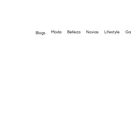
Moda
Belleza
Novias
Lifestyle
Ga
Blogs
Saltar
al
contenido