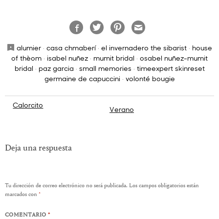
alumier
·
casa chmaberí
·
el invernadero the sibarist
·
house
of thèom
·
isabel nuñez
·
mumit bridal
·
osabel nuñez-mumit
bridal
·
paz garcia
·
small memories
·
timeexpert skinreset
germaine de capuccini
·
volonté bougie
Navegación
Calorcito
Verano
de
entradas
Deja una respuesta
Tu dirección de correo electrónico no será publicada.
Los campos obligatorios están
marcados con
*
COMENTARIO
*