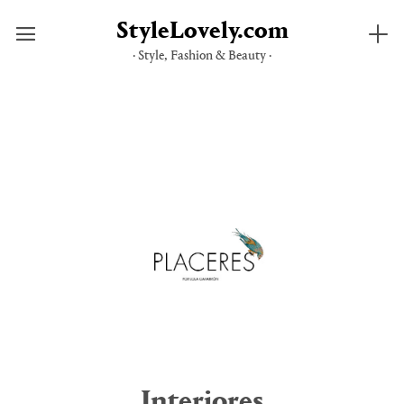
StyleLovely.com
· Style, Fashion & Beauty ·
Saltar
al
contenido
Interiores