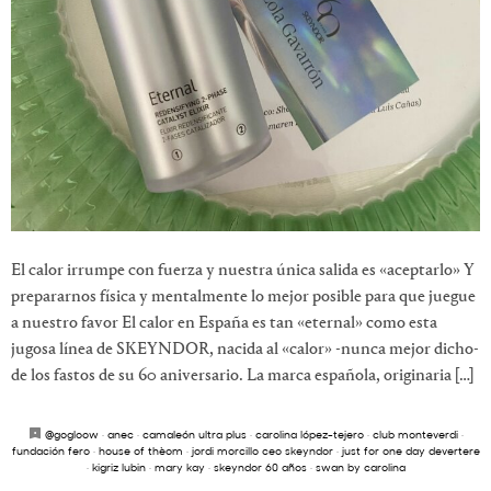
El calor irrumpe con fuerza y nuestra única salida es «aceptarlo» Y
prepararnos física y mentalmente lo mejor posible para que juegue
a nuestro favor El calor en España es tan «eternal» como esta
jugosa línea de SKEYNDOR, nacida al «calor» -nunca mejor dicho-
de los fastos de su 60 aniversario. La marca española, originaria […]
@gogloow
·
anec
·
camaleón ultra plus
·
carolina lópez-tejero
·
club monteverdi
·
fundación fero
·
house of thèom
·
jordi morcillo ceo skeyndor
·
just for one day devertere
·
kigriz lubin
·
mary kay
·
skeyndor 60 años
·
swan by carolina